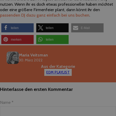
nutzen. Wenn ihr es doch etwas professioneller haben möchtet
oder eine größere Firmenfeier plant, dann könnt ihr den
passenden DJ dazu ganz einfach bei uns buchen
.
teilen
teilen
E-Mail
merken
teilen
Maria Veitsman
30. März 2022
Aus der Kategorie
EDM PLAYLIST
Hinterlasse den ersten Kommentar
Name *