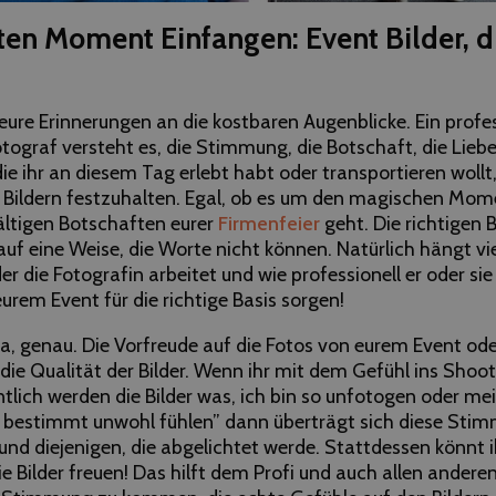
ten Moment Einfangen: Event Bilder, d
 eure Erinnerungen an die kostbaren Augenblicke. Ein profes
tograf versteht es, die Stimmung, die Botschaft, die Lieb
 ihr an diesem Tag erlebt habt oder transportieren wollt,
Bildern festzuhalten. Egal, ob es um den magischen Mo
fältigen Botschaften eurer
Firmenfeier
geht. Die richtigen B
uf eine Weise, die Worte nicht können. Natürlich hängt vie
r die Fotografin arbeitet und wie professionell er oder sie 
eurem Event für die richtige Basis sorgen!
Ja, genau. Die Vorfreude auf die Fotos von eurem Event od
ie Qualität der Bilder. Wenn ihr mit dem Gefühl ins Shoot
tlich werden die Bilder was, ich bin so unfotogen oder mei
 bestimmt unwohl fühlen” dann überträgt sich diese Sti
und diejenigen, die abgelichtet werde. Stattdessen könnt i
e Bilder freuen! Das hilft dem Profi und auch allen anderen