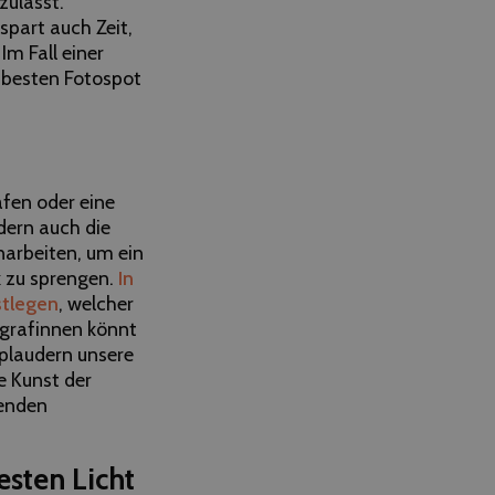
zulässt.
spart auch Zeit,
m Fall einer
e besten Fotospot
afen oder eine
ndern auch die
narbeiten, um ein
k zu sprengen.
In
stlegen
, welcher
tografinnen könnt
plaudern unsere
e Kunst der
senden
esten Licht