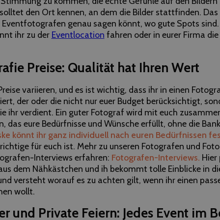
Stimmung zu kommen, die echte Gefühle auf den Bildern 
 solltet den Ort kennen, an dem die Bilder stattfinden. Das 
m Eventfotografen genau sagen könnt, wo gute Spots sind. I
nnt ihr zu der
Eventlocation
fahren oder in eurer Firma di
afie Preise: Qualität hat Ihren Wert
reise variieren, und es ist wichtig, dass ihr in einen Fotogr
iert, der oder die nicht nur euer Budget berücksichtigt, so
 die ihr verdient. Ein guter Fotograf wird mit euch zusamme
n, das eure Bedürfnisse und Wünsche erfüllt, ohne die Ban
e könnt ihr ganz individuell nach euren Bedürfnissen fe
r richtige für euch ist. Mehr zu unseren Fotografen und Fo
tografen-Interviews erfahren:
Fotografen-Interviews.
Hier 
us dem Nähkästchen und ih bekommt tolle Einblicke in di
und versteht worauf es zu achten gilt, wenn ihr einen pas
hen wollt.
r und Private Feiern: Jedes Event im B