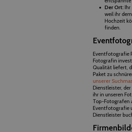
entspannte 
Der Ort:
Ihr
weil ihr de
Hochzeit kö
finden.
Eventfotogr
Eventfotografie P
Fotografin invest
Qualität liefert,
Paket zu schnüre
unserer Suchmask
Dienstleister, de
ihr in unseren Fo
Top-Fotografen a
Eventfotografie 
Dienstleister buc
Firmenbilde