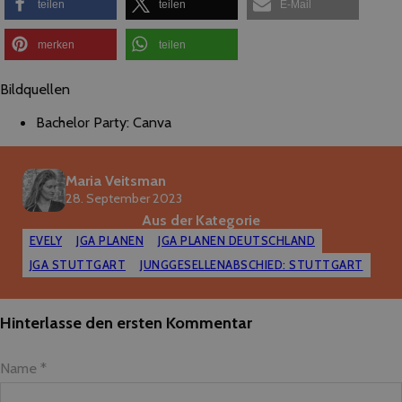
teilen
teilen
E-Mail
merken
teilen
Bildquellen
Bachelor Party: Canva
Maria Veitsman
28. September 2023
Aus der Kategorie
EVELY
JGA PLANEN
JGA PLANEN DEUTSCHLAND
JGA STUTTGART
JUNGGESELLENABSCHIED: STUTTGART
Hinterlasse den ersten Kommentar
Name *