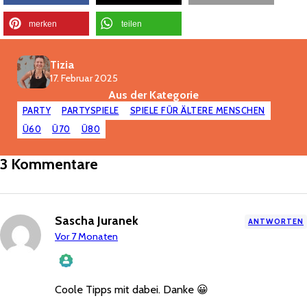
merken
teilen
Tizia
17. Februar 2025
Aus der Kategorie
PARTY
PARTYSPIELE
SPIELE FÜR ÄLTERE MENSCHEN
Ü60
Ü70
Ü80
3 Kommentare
Sascha Juranek
ANTWORTEN
Vor 7 Monaten
Coole Tipps mit dabei. Danke 😀
Das „Echte-Person“-Abzeichen!
Anti-
Spam