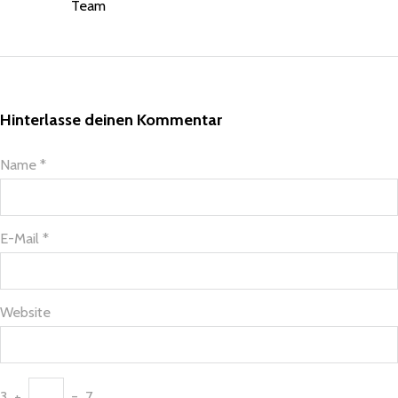
Team
CleanTalk
Hinterlasse deinen Kommentar
Name *
E-Mail *
Website
3
+
=
7