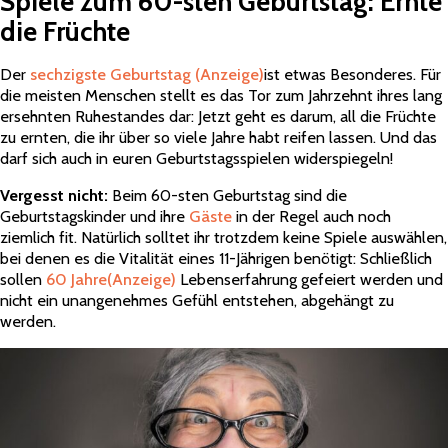
Spiele zum 60-sten Geburtstag: Ernte
die Früchte
Der
sechzigste Geburtstag
(Anzeige)
ist etwas Besonderes. Für
die meisten Menschen stellt es das Tor zum Jahrzehnt ihres lang
ersehnten Ruhestandes dar: Jetzt geht es darum, all die Früchte
zu ernten, die ihr über so viele Jahre habt reifen lassen. Und das
darf sich auch in euren Geburtstagsspielen widerspiegeln!
Vergesst nicht:
Beim 60-sten Geburtstag sind die
Geburtstagskinder und ihre
Gäste
in der Regel auch noch
ziemlich fit. Natürlich solltet ihr trotzdem keine Spiele auswählen,
bei denen es die Vitalität eines 11-Jährigen benötigt: Schließlich
sollen
60 Jahre
(Anzeige)
Lebenserfahrung gefeiert werden und
nicht ein unangenehmes Gefühl entstehen, abgehängt zu
werden.