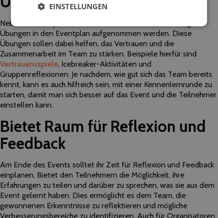
Übungen
EINSTELLUNGEN
Neben den Hauptaktivitäten können auch Team-Building-
Übungen in den Eventplan aufgenommen werden. Diese
Übungen sollen dabei helfen, das Vertrauen und die
Zusammenarbeit im Team zu stärken. Beispiele hierfür sind
Vertrauensspiele
, Icebreaker-Aktivitäten und
Gruppenreflexionen. Je nachdem, wie gut sich das Team bereits
kennt, kann es auch hilfreich sein, mit einer Kennenlernrunde zu
starten, damit man sich besser auf das Event und die Teilnehmer
einstellen kann.
Bietet Raum für Reflexion und
Feedback
Am Ende des Events solltet ihr Zeit für Reflexion und Feedback
einplanen. Bietet den Teilnehmern die Möglichkeit, ihre
Erfahrungen zu teilen und darüber zu sprechen, was sie aus dem
Event gelernt haben. Dies ermöglicht es dem Team, die
gewonnenen Erkenntnisse zu reflektieren und mögliche
Verbesserungsbereiche zu identifizieren. Auch für Organisatoren