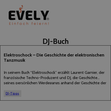
DJ-Buch
21
Elektroschock – Die Geschichte der elektronischen
Tanzmusik
FEBRUAR
2018
In seinem Buch “Elektroschock” erzählt Laurent Garnier, der
französische Techno-Produzent und DJ, die Geschichte
seines persönlichen Werdegangs anhand der Geschichte der
elektronischen Club- und Tanzmusik. Mithilfe des Co-Autors
und Journalisten David Brun-Lambert rekapituliert er die
DJ-Tipps
wichtigen Abschnitte seiner Karriere in…