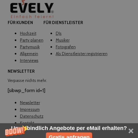
FÜR KUNDEN
FÜR DIENSTLEISTER
Hochzeit
DJs
Party planen
Musiker
Partymusik
Fotografen
Allgemein
Als Dienstleister registrieren
Interviews
NEWSLETTER
Verpasse nichts mehr.
[sibwp_form id=1]
Newsletter
Impressum
Datenschutz
Kontakt
Unverbindlich Angebote per eMail erhalten?
© EVELY 2026
Gratis anfragen