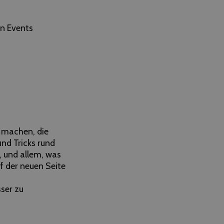
in Events
h machen, die
und Tricks rund
, und allem, was
uf der neuen Seite
sser zu