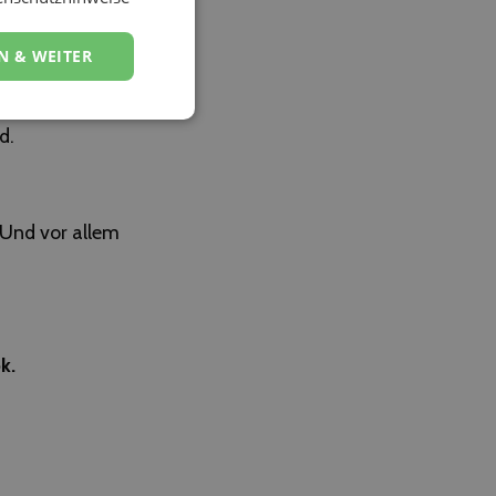
em DJ-Team, das
N & WEITER
form gewachsen –
d.
 Und vor allem
k.