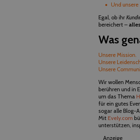
Und unsere
Egal, ob ihr
Kund
i
bereichert –
alle
Was gena
Unsere Mission.
Unsere Leidensch
Unsere Communi
Wir wollen Mensc
berühren und in 
um das Thema
H
für ein gutes Eve
sogar alle Blog-A
Mit
Evely.com
bün
unterstützen, ins
Anzeige