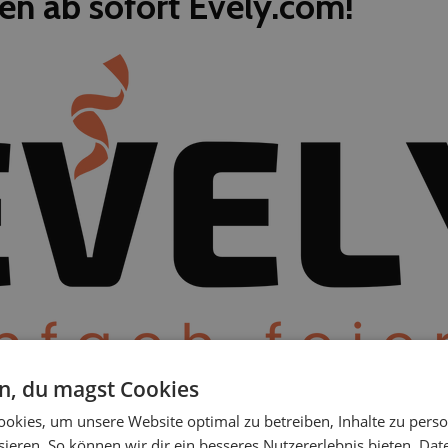
en ab sofort Evely.com!
en, du magst Cookies
ir einen Namenswechsel woll
okies, um unsere Website optimal zu betreiben, Inhalte zu perso
ieren. So können wir dir ein besseres Nutzererlebnis bieten.
Dat