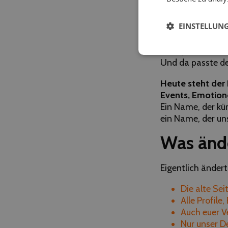
Der Name
Weltkl
EINSTELLUN
auf Partys so oft
Doch mit der Zei
mit DJs, Musiker
i
Und da passte de
Heute steht de
Events, Emotione
Ein Name, der kür
ein Name, der un
Was ände
Eigentlich ändert
Die alte Sei
Alle Profil
Auch euer V
Nur unser De