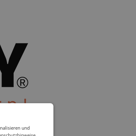
ten?
nalisieren und
enschutzhinweise