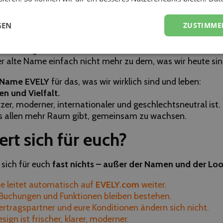
asseJungs
hat uns seit 2011 begleitet – entstanden aus ein
GEN
ZUSTIMME
 hörte:
„Ihr seid einfach weltklasse, Jungs!“
t ist aus dem DJ-Team eine große, vielfältige Eventplatt
nnen, Fotograf
innen und vielen weiteren kreativen Profis.
r alte Name einfach nicht mehr zu dem, was wir heute sin
r Name EVELY
für das, was wir wirklich sind und leben:
n und Vielfalt.
zer, moderner, internationaler und geschlechtsneutral ist.
s allen mehr Raum gibt, gemeinsam zu wachsen.
rt sich für euch?
 sich für euch
fast nichts – außer der Namen und der Loo
te leitet automatisch auf
EVELY
.com
weiter.
e, Buchungen und Funktionen bleiben bestehen.
ertragspartner und eure Konditionen ändern sich nicht.
sign ist frischer, klarer, moderner.