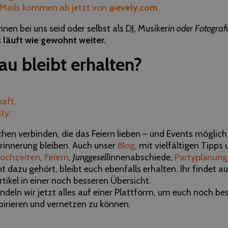
 Mails kommen ab jetzt von
@evely.com
.
nnen bei uns seid oder selbst als DJ, Musiker
in oder Fotograf
s läuft wie gewohnt weiter.
u bleibt erhalten?
aft.
ty.
hen verbinden, die das Feiern lieben – und Events möglic
Erinnerung bleiben. Auch unser
Blog
, mit vielfältigen Tipps 
ochzeiten
,
Feiern
,
Junggesell
innenabschiede,
Partyplanung
nt dazu gehört, bleibt euch ebenfalls erhalten. Ihr findet a
rtikel in einer noch besseren Übersicht.
deln wir jetzt alles auf einer Plattform, um euch noch be
pirieren und vernetzen zu können.