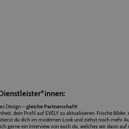
Dienstleister*innen:
es Design –
gleiche Partnerschaft!
heit, dein Profil auf EVELY zu aktualisieren. Frische Bilder
ntierst du dich im modernen Look und ziehst noch mehr 
uch gerne ein Interview von euch da, welches wir dann auf