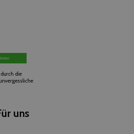
teilen
 durch die
unvergessliche
Für uns