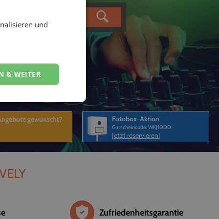
nalisieren und
N & WEITER
Fotobox-Aktion
 Angebote gewünscht?
Gutscheincode: WKJ1000
Jetzt reservieren!
EVELY
se
Zufriedenheitsgarantie