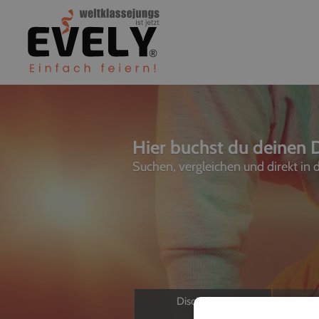
Hier buchst du deinen D
Suchen, vergleichen und direkt in
Discjockeys
L
Allein