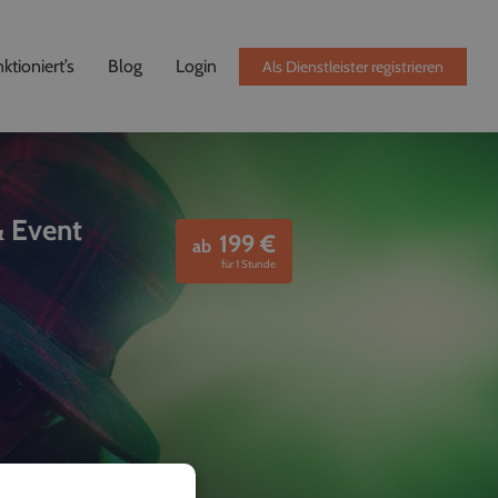
ktioniert’s
Blog
Login
Als Dienstleister registrieren
& Event
199
€
ab
für 1 Stunde