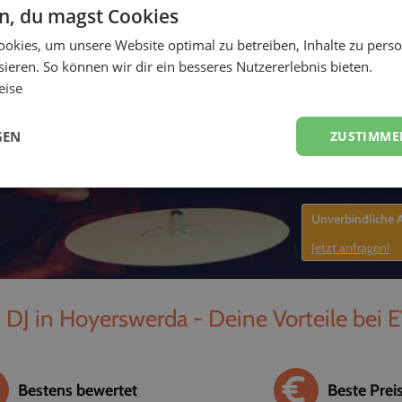
en, du magst Cookies
-
okies, um unsere Website optimal zu betreiben, Inhalte zu perso
ieren. So können wir dir ein besseres Nutzererlebnis bieten.
eise
GEN
ZUSTIMME
Unverbindliche
Jetzt anfragen!
 DJ in Hoyerswerda - Deine Vorteile bei 
Bestens bewertet
Beste Prei