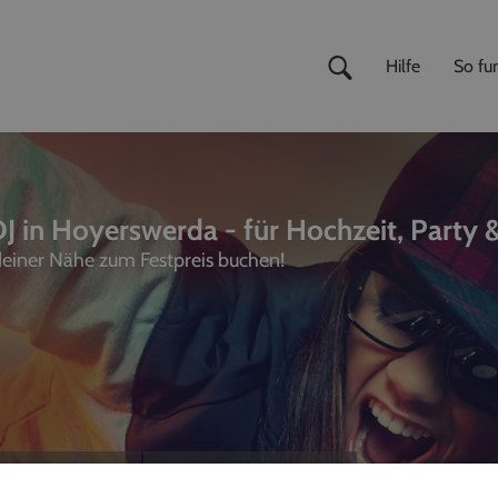
Hilfe
So fun
J in Hoyerswerda - für Hochzeit, Party 
 deiner Nähe zum Festpreis buchen!
ivemusiker
,
Fotografen
unterhalter, Sänger