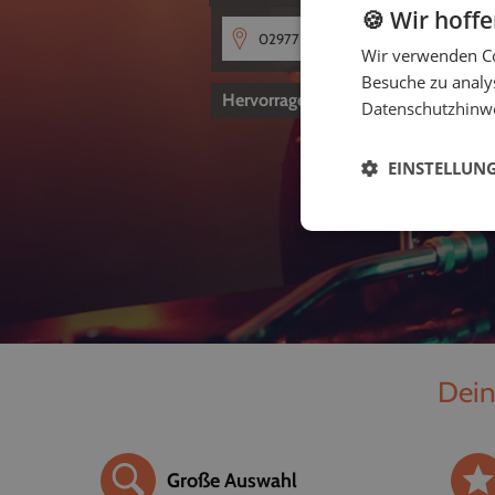
🍪 Wir hoff
Wir verwenden Co
Besuche zu analys
Hervorragend
4,8
von 5
Datenschutzhinw
EINSTELLUN
Dein
Große Auswahl