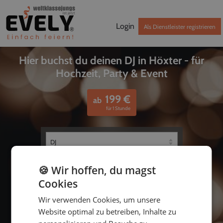
Login
Als Dienstleister registrieren
Hier buchst du deinen DJ in Höxter - für
Hochzeit, Party & Event
199
€
ab
für 1 Stunde
🍪 Wir hoffen, du magst
Cookies
Wir verwenden Cookies, um unsere
Website optimal zu betreiben, Inhalte zu
bis