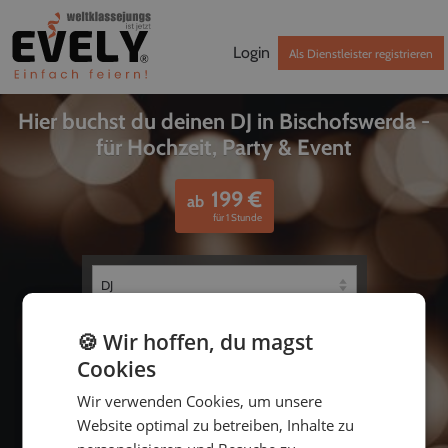
Login
Als Dienstleister registrieren
Hier buchst du deinen DJ in Bischofswerda -
für Hochzeit, Party & Event
199
€
ab
für 1 Stunde
🍪 Wir hoffen, du magst
Cookies
Wir verwenden Cookies, um unsere
Website optimal zu betreiben, Inhalte zu
bis