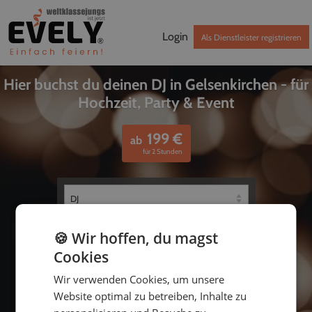
Login
Als Dienstleister registrieren
Hier buchst du deinen DJ in Gelsenkirchen - für
Hochzeit, Party & Event
199
€
ab
für 2 Stunden
🍪 Wir hoffen, du magst
Cookies
Wir verwenden Cookies, um unsere
Website optimal zu betreiben, Inhalte zu
bis