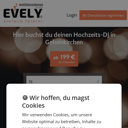
Login
Als Dienstleister registrieren
Hier buchst du deinen Hochzeits-DJ in
Gelsenkirchen
199
€
ab
für 2 Stunden
🍪 Wir hoffen, du magst
Cookies
Wir verwenden Cookies, um unsere
Website optimal zu betreiben, Inhalte zu
bis