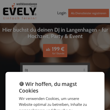
Login
Als Dienstleister registrieren
Hier buchst du deinen DJ in Langenhagen - für
Hochzeit, Party & Event
199
€
ab
für 1 Stunde
🍪 Wir hoffen, du magst
Cookies
Wir verwenden Cookies, um unsere
Website optimal zu betreiben, Inhalte zu
bis