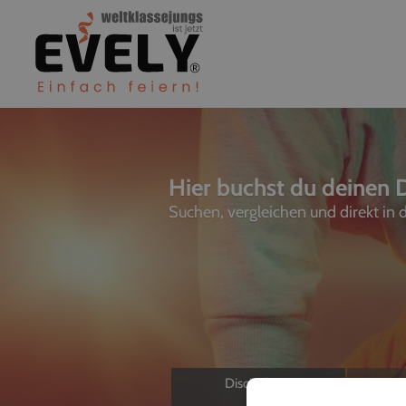
Hier buchst du deinen D
Suchen, vergleichen und direkt in
Discjockeys
L
Allein