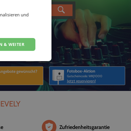
nalisieren und
N & WEITER
Fotobox-Aktion
 Angebote gewünscht?
Gutscheincode: WKJ1000
Jetzt reservieren!
i EVELY
se
Zufriedenheitsgarantie