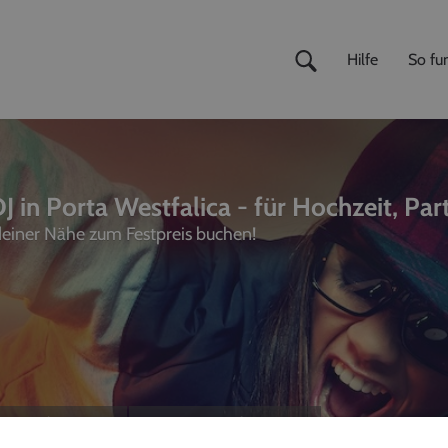
Hilfe
So fun
J in Porta Westfalica - für Hochzeit, Par
 deiner Nähe zum Festpreis buchen!
ivemusiker
,
Fotografen
unterhalter, Sänger