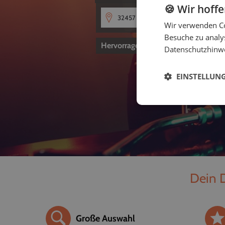
🍪 Wir hoff
Wir verwenden Co
Besuche zu analys
Hervorragend
4,8
von 5
Datenschutzhinw
EINSTELLUN
Dein D
Große Auswahl