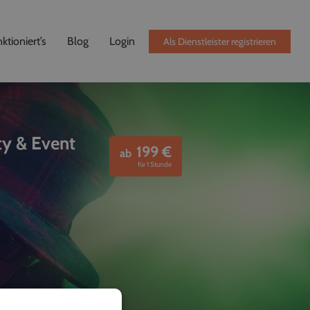
ktioniert’s
Blog
Login
Als Dienstleister registrieren
ty & Event
199
€
ab
für 1 Stunde