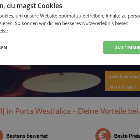
en, du magst Cookies
-
okies, um unsere Website optimal zu betreiben, Inhalte zu perso
ieren. So können wir dir ein besseres Nutzererlebnis bieten.
eise
GEN
ZUSTIMME
Unverbindliche
Jetzt anfragen!
J in Porta Westfalica - Deine Vorteile be
Bestens bewertet
Beste Prei