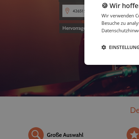
🍪 Wir hoff
Wir verwenden Co
Besuche zu analys
Hervorragend
4,8
von 5
Datenschutzhinw
EINSTELLUN
De
Große Auswahl