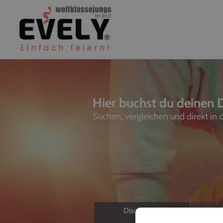
Hier buchst du deinen D
Suchen, vergleichen und direkt in
Discjockeys
L
Allein