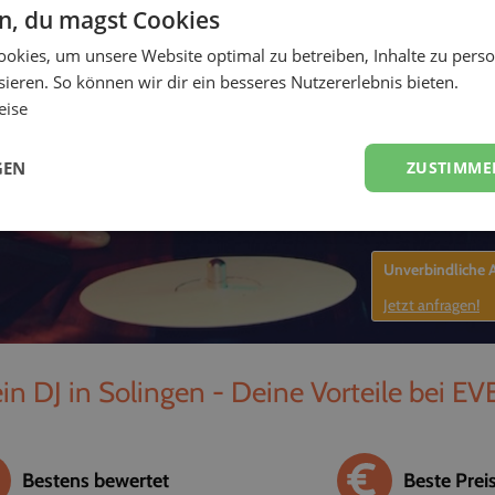
en, du magst Cookies
-
okies, um unsere Website optimal zu betreiben, Inhalte zu perso
ieren. So können wir dir ein besseres Nutzererlebnis bieten.
eise
GEN
ZUSTIMME
Unverbindliche
Jetzt anfragen!
in DJ in Solingen - Deine Vorteile bei EV
Bestens bewertet
Beste Prei