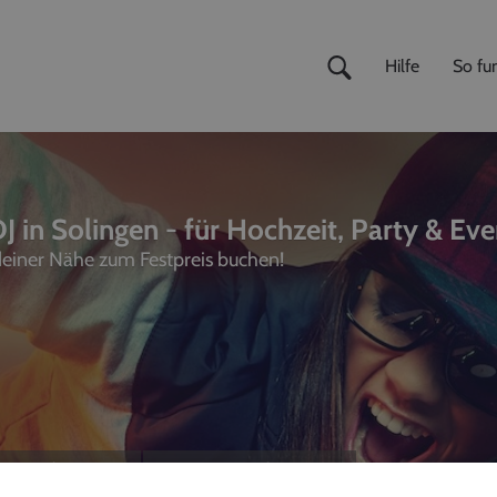
Hilfe
So fun
J in Solingen - für Hochzeit, Party & Eve
 deiner Nähe zum Festpreis buchen!
ivemusiker
,
Fotografen
unterhalter, Sänger