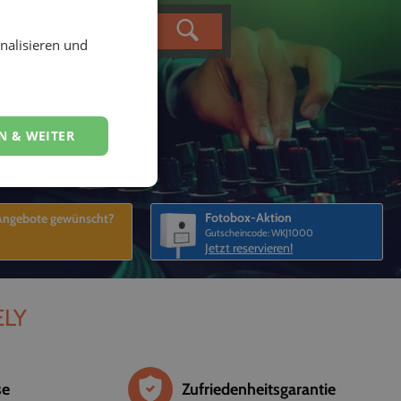
nalisieren und
N & WEITER
Fotobox-Aktion
 Angebote gewünscht?
Gutscheincode: WKJ1000
Jetzt reservieren!
ELY
se
Zufriedenheitsgarantie