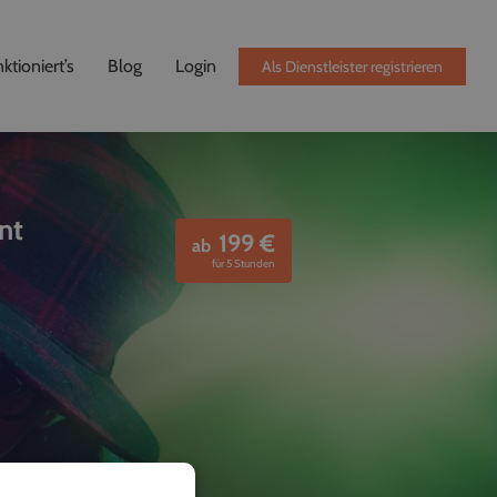
ktioniert’s
Blog
Login
Als Dienstleister registrieren
nt
199
€
ab
für 5 Stunden