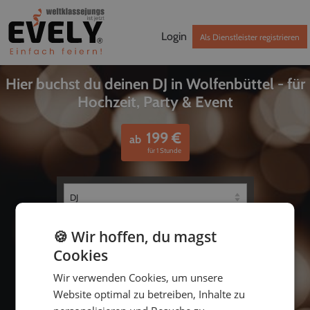
Login
Als Dienstleister registrieren
Hier buchst du deinen DJ in Wolfenbüttel - für
Hochzeit, Party & Event
199
€
ab
für 1 Stunde
🍪 Wir hoffen, du magst
Cookies
Wir verwenden Cookies, um unsere
Website optimal zu betreiben, Inhalte zu
bis