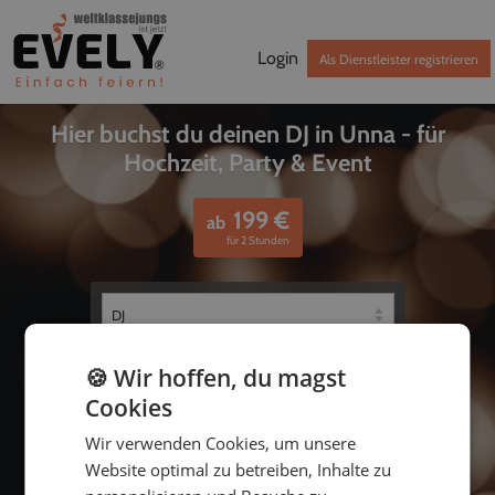
Login
Als Dienstleister registrieren
Hier buchst du deinen DJ in Unna - für
Hochzeit, Party & Event
199
€
ab
für 2 Stunden
🍪 Wir hoffen, du magst
Cookies
Wir verwenden Cookies, um unsere
Website optimal zu betreiben, Inhalte zu
bis