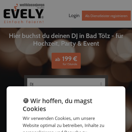
Login
Als Dienstleister registrieren
Hier buchst du deinen DJ in Bad Tölz - für
Hochzeit, Party & Event
199
€
ab
für 1 Stunde
🍪 Wir hoffen, du magst
Cookies
Wir verwenden Cookies, um unsere
Website optimal zu betreiben, Inhalte zu
bis