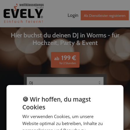
Login
Als Dienstleister registrieren
Hier buchst du deinen DJ in Worms - für
Hochzeit, Party & Event
199
€
ab
für 2 Stunden
🍪 Wir hoffen, du magst
Cookies
Wir verwenden Cookies, um unsere
Website optimal zu betreiben, Inhalte zu
bis