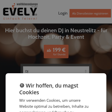
Login
Als Dienstleister registrieren
Hier buchst du deinen DJ in Neustrelitz - für
Hochzeit, Party & Event
199
€
ab
für 1 Stunde
🍪 Wir hoffen, du magst
Cookies
Wir verwenden Cookies, um unsere
Website optimal zu betreiben, Inhalte zu
bis