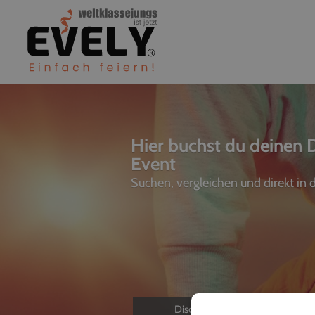
Hier buchst du deinen 
Event
Suchen, vergleichen und direkt in
Discjockeys
L