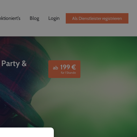
ktioniert’s
Blog
Login
Als Dienstleister registrieren
 Party &
199
€
ab
für 1 Stunde