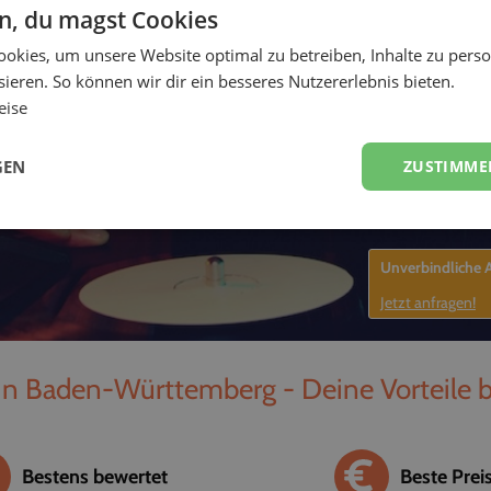
en, du magst Cookies
unterhalter, Sänger
okies, um unsere Website optimal zu betreiben, Inhalte zu perso
-
ieren. So können wir dir ein besseres Nutzererlebnis bieten.
eise
GEN
ZUSTIMME
Unverbindliche
Jetzt anfragen!
in Baden-Württemberg - Deine Vorteile 
Bestens bewertet
Beste Prei