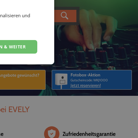
nalisieren und
N & WEITER
Fotobox-Aktion
 Angebote gewünscht?
Gutscheincode: WKJ1000
Jetzt reservieren!
bei EVELY
se
Zufriedenheitsgarantie