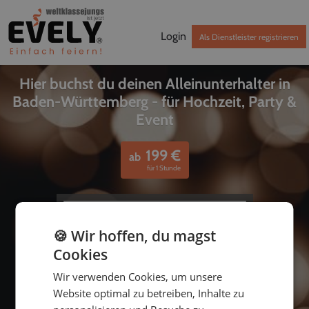
Login
Als Dienstleister registrieren
Hier buchst du deinen Alleinunterhalter in
Baden-Württemberg - für Hochzeit, Party &
Event
199
€
ab
für 1 Stunde
🍪 Wir hoffen, du magst
Cookies
Wir verwenden Cookies, um unsere
Website optimal zu betreiben, Inhalte zu