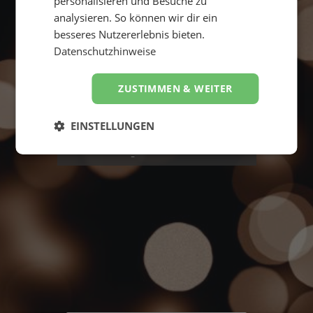
personalisieren und Besuche zu
bis
analysieren. So können wir dir ein
besseres Nutzererlebnis bieten.
Datenschutzhinweise
ZUSTIMMEN & WEITER
Suche starten
EINSTELLUNGEN
4,8
Hervorragend
von
5