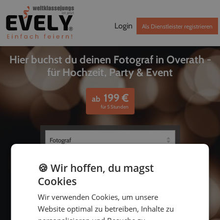
Login
Als Dienstleister registrieren
Hier buchst du deinen Fotograf in Overath -
für Hochzeit, Party & Event
199
€
ab
für 5 Stunden
🍪 Wir hoffen, du magst
Cookies
Wir verwenden Cookies, um unsere
Website optimal zu betreiben, Inhalte zu
bis