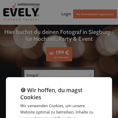
Login
Als Dienstleister registrieren
Hier buchst du deinen Fotograf in Siegburg -
für Hochzeit, Party & Event
199
€
ab
für 5 Stunden
🍪 Wir hoffen, du magst
Cookies
Wir verwenden Cookies, um unsere
Website optimal zu betreiben, Inhalte zu
bis