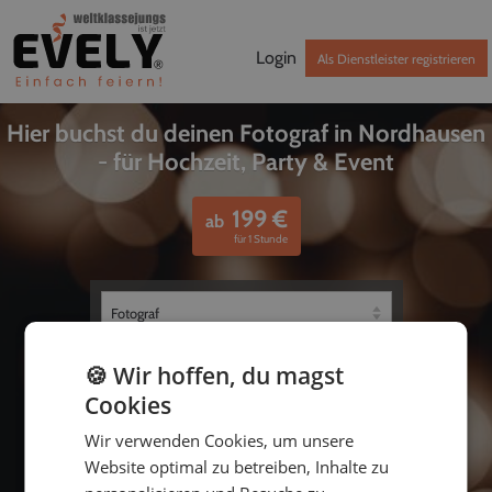
Login
Als Dienstleister registrieren
Hier buchst du deinen Fotograf in Nordhausen
- für Hochzeit, Party & Event
199
€
ab
für 1 Stunde
🍪 Wir hoffen, du magst
Cookies
Wir verwenden Cookies, um unsere
Website optimal zu betreiben, Inhalte zu
bis