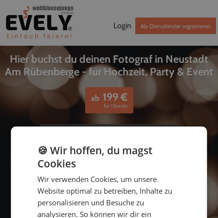
Login
Als Dienstleister registrieren
Hier buchst du deinen Fotograf in Neustadt
Am Rübenberge - für Hochzeit, Party & Event
199
€
ab
für 1 Stunde
🍪 Wir hoffen, du magst
Cookies
Wir verwenden Cookies, um unsere
Website optimal zu betreiben, Inhalte zu
personalisieren und Besuche zu
bis
analysieren. So können wir dir ein