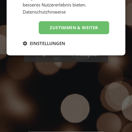
besseres Nutzererlebnis bieten.
Datenschutzhinweise
ZUSTIMMEN & WEITER
Suche starten
EINSTELLUNGEN
4,8
Hervorragend
von
5