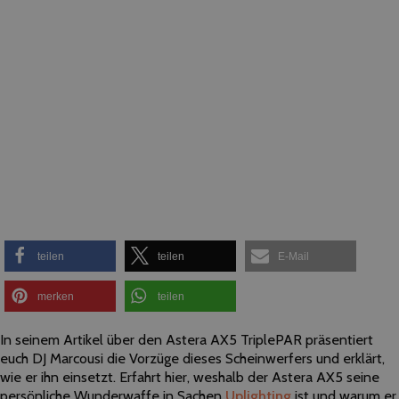
teilen
teilen
E-Mail
merken
teilen
In seinem Artikel über den Astera AX5 TriplePAR präsentiert
euch DJ Marcousi die Vorzüge dieses Scheinwerfers und erklärt,
wie er ihn einsetzt. Erfahrt hier, weshalb der Astera AX5 seine
persönliche Wunderwaffe in Sachen
Uplighting
ist und warum er