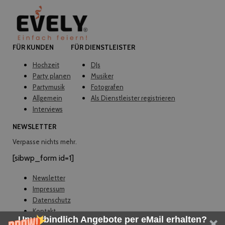
FÜR KUNDEN
FÜR DIENSTLEISTER
Hochzeit
DJs
Party planen
Musiker
Partymusik
Fotografen
Allgemein
Als Dienstleister registrieren
Interviews
NEWSLETTER
Verpasse nichts mehr.
[sibwp_form id=1]
Newsletter
Impressum
Datenschutz
Kontakt
Unverbindlich Angebote per eMail erhalten?