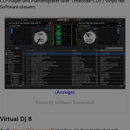
CD-Player und Plattenspieler über Timecode-CDs / Vinyls die
Software steuern.
(Anzeige)
Serato DJ-Software Screenshot
Virtual DJ 8