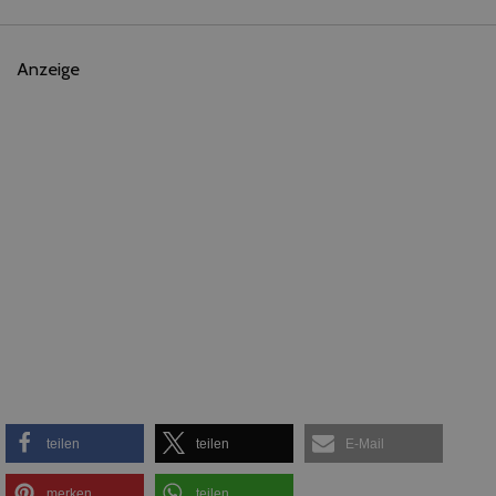
Anzeige
teilen
teilen
E-Mail
merken
teilen