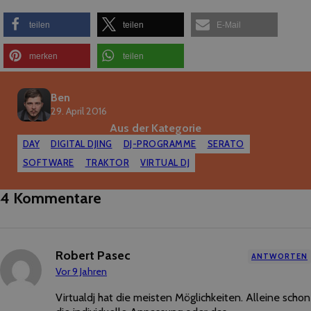
teilen
teilen
E-Mail
merken
teilen
Ben
29. April 2016
Aus der Kategorie
DAY
DIGITAL DJING
DJ-PROGRAMME
SERATO
SOFTWARE
TRAKTOR
VIRTUAL DJ
4 Kommentare
Robert Pasec
ANTWORTEN
Vor 9 Jahren
Virtualdj hat die meisten Möglichkeiten. Alleine schon