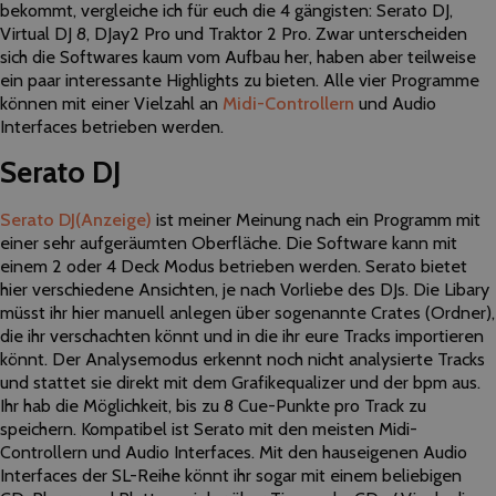
bekommt, vergleiche ich für euch die 4 gängisten: Serato DJ,
Virtual DJ 8, DJay2 Pro und Traktor 2 Pro. Zwar unterscheiden
sich die Softwares kaum vom Aufbau her, haben aber teilweise
ein paar interessante Highlights zu bieten. Alle vier Programme
können mit einer Vielzahl an
Midi-Controllern
und Audio
Interfaces betrieben werden.
Serato DJ
Serato DJ
(Anzeige)
ist meiner Meinung nach ein Programm mit
einer sehr aufgeräumten Oberfläche. Die Software kann mit
einem 2 oder 4 Deck Modus betrieben werden. Serato bietet
hier verschiedene Ansichten, je nach Vorliebe des DJs. Die Libary
müsst ihr hier manuell anlegen über sogenannte Crates (Ordner),
die ihr verschachten könnt und in die ihr eure Tracks importieren
könnt. Der Analysemodus erkennt noch nicht analysierte Tracks
und stattet sie direkt mit dem Grafikequalizer und der bpm aus.
Ihr hab die Möglichkeit, bis zu 8 Cue-Punkte pro Track zu
speichern. Kompatibel ist Serato mit den meisten Midi-
Controllern und Audio Interfaces. Mit den hauseigenen Audio
Interfaces der SL-Reihe könnt ihr sogar mit einem beliebigen