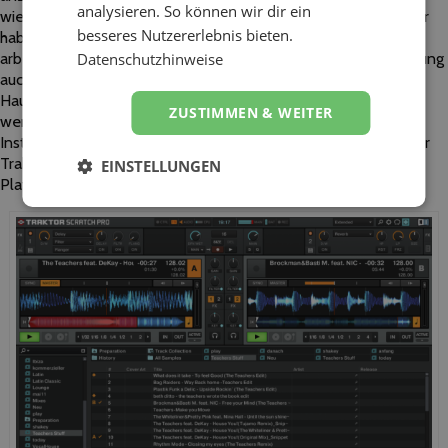
analysieren. So können wir dir ein
wieder von euch angelegt, Titel werden manuell importiert. Ihr
besseres Nutzererlebnis bieten.
habt mit Traktor eine Software, die mit allen Midi-Controllern
arbeiten kann. Denn die Software lässt sich mit ein wenig Übung
Datenschutzhinweise
auch selbst mappen. Auch wenn eine Midi-Konsole nicht von
Hause aus unterstützt wird, so kann man sich selbst mit ein
ZUSTIMMEN & WEITER
wenig Aufwand die Konsole programmieren. Auch Native
Instruments bietet selbst diverse Audio-Interfaces speziell für
Traktor an, mit denen ihr über Timecode, CD-Player und
EINSTELLUNGEN
Plattenspieler eure mp3s wiedergeben und steuern könnt.