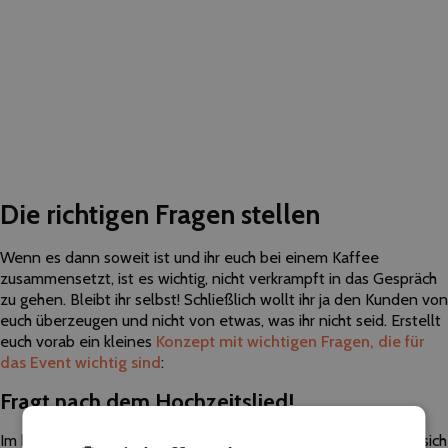
Die richtigen Fragen stellen
Wenn es dann soweit ist und ihr euch bei einem Kaffee
zusammensetzt, ist es wichtig, nicht verkrampft in das Gespräch
zu gehen. Bleibt ihr selbst! Schließlich wollt ihr ja den Kunden von
euch überzeugen und nicht von etwas, was ihr nicht seid. Erstellt
euch vorab ein kleines
Konzept mit wichtigen Fragen, die für
das Event wichtig sind
:
Fragt nach dem Hochzeitslied!
Im besten Fall weiß das Brautpaar, welches Hochzeitslied sie sich