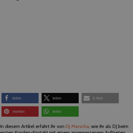
teilen
teilen
E-Mail
merken
teilen
In diesem Artikel erfahrt ihr von
DJ Marscha
, wie ihr als DJ beim
ersten Kunden-Kontakt mit einem angemessenem Auftreten