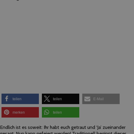
teilen
teilen
E-Mail
merken
teilen
Endlich ist es soweit: Ihr habt euch getraut und ‘Ja’ zueinander
gesagt. Nun kann gefeiert werden! Traditionell beginnt dieser