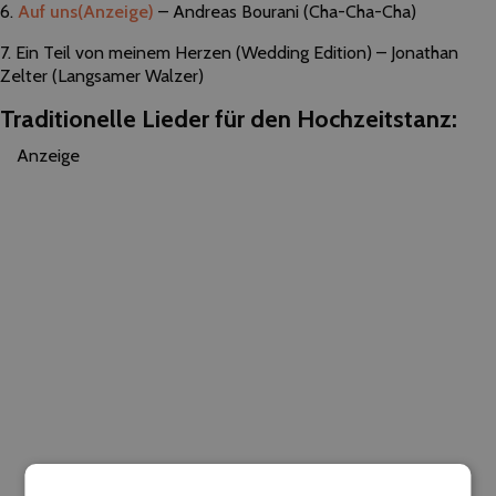
6.
Auf uns
(Anzeige)
– Andreas Bourani (Cha-Cha-Cha)
7. Ein Teil von meinem Herzen (Wedding Edition) – Jonathan
Zelter (Langsamer Walzer)
Traditionelle Lieder für den Hochzeitstanz:
Anzeige