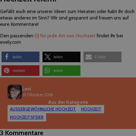
Gefällt euch eine unserer Ideen zum Heiraten oder habt ihr doch
etwas anderes im Sinn? Wir sind gespannt und freuen uns auf
eure Kommentare!
Den passenden
DJ für jede Art von Hochzeit
findet ihr bei
evely.com
teilen
teilen
E-Mail
merken
teilen
Levi
31. Oktober 2016
Aus der Kategorie
AUSSERGEWÖHNLICHE HOCHZEIT
HOCHZEIT
HOCHZEITSFEIER
3 Kommentare