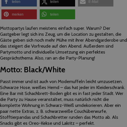
teilen
teilen
E-Mail
merken
teilen
Mottopartys laufen meistens einfach super. Warum? Der
Gastgeber legt sich ins Zeug, um die Location zu gestalten, die
Gäste geben sich noch mehr Mühe mit ihrer Abendgarderobe und
das steigert die Vorfreude auf den Abend. Außerdem sind
Partymotto und individuelle Umsetzung ein perfektes
Gesprächsthema. Also, ran an die Party-Planung!
Motto: Black/White
Passt immer und ist auch von Modemuffeln leicht umzusetzen.
Schwarze Hose, weißes Hemd – das hat jeder im Kleiderschrank.
Eine Bar mit Schachbrett-Boden gibt es in fast jeder Stadt. Wer
die Party zu Hause veranstaltet, muss natürlich nicht die
komplette Wohnung in Schwarz-Weiß umdekorieren. Aber ein
paar nette Extras, z. B. schwarzweiße Couchüberwurfe,
Stofftierpandas und Schachbretter runden das Motto ab. Als
Snacks gibt es Oreo-Kekse und Lakritz – perfekt.