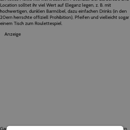
Location solltet ihr viel Wert auf Eleganz legen, z. B. mit
hochwertigen, dunklen Barmöbel, dazu einfachen Drinks (in den
20ern herrschte offiziell Prohibition), Pfeifen und vielleicht sogar
einem Tisch zum Roulettespiel.
Anzeige
Garderobe für die Herren: Ein stilvoller Anzug mit Hosenträgern