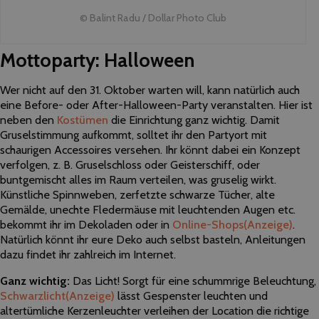
© Balint Radu / Dollar Photo Club
Mottoparty: Halloween
Wer nicht auf den 31. Oktober warten will, kann natürlich auch
eine Before- oder After-Halloween-Party veranstalten. Hier ist
neben den
Kostümen
die Einrichtung ganz wichtig. Damit
Gruselstimmung aufkommt, solltet ihr den Partyort mit
schaurigen Accessoires versehen. Ihr könnt dabei ein Konzept
verfolgen, z. B. Gruselschloss oder Geisterschiff, oder
buntgemischt alles im Raum verteilen, was gruselig wirkt.
Künstliche Spinnweben, zerfetzte schwarze Tücher, alte
Gemälde, unechte Fledermäuse mit leuchtenden Augen etc.
bekommt ihr im Dekoladen oder in
Online-Shops
(Anzeige)
.
Natürlich könnt ihr eure Deko auch selbst basteln, Anleitungen
dazu findet ihr zahlreich im Internet.
Ganz wichtig:
Das Licht! Sorgt für eine schummrige Beleuchtung,
Schwarzlicht
(Anzeige)
lässt Gespenster leuchten und
altertümliche Kerzenleuchter verleihen der Location die richtige