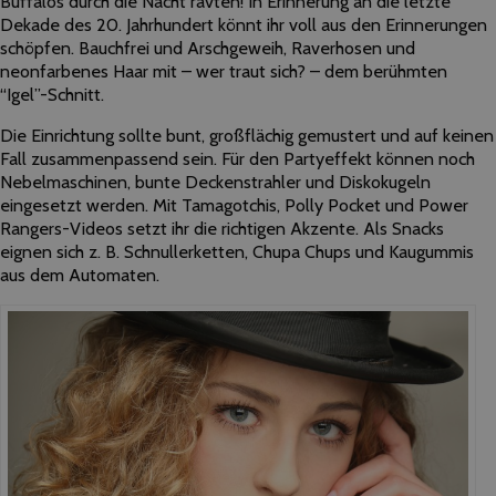
Buffalos durch die Nacht ravten! In Erinnerung an die letzte
Dekade des 20. Jahrhundert könnt ihr voll aus den Erinnerungen
schöpfen. Bauchfrei und Arschgeweih, Raverhosen und
neonfarbenes Haar mit – wer traut sich? – dem berühmten
“Igel”-Schnitt.
Die Einrichtung sollte bunt, großflächig gemustert und auf keinen
Fall zusammenpassend sein. Für den Partyeffekt können noch
Nebelmaschinen, bunte Deckenstrahler und Diskokugeln
eingesetzt werden. Mit Tamagotchis, Polly Pocket und Power
Rangers-Videos setzt ihr die richtigen Akzente. Als Snacks
eignen sich z. B. Schnullerketten, Chupa Chups und Kaugummis
aus dem Automaten.