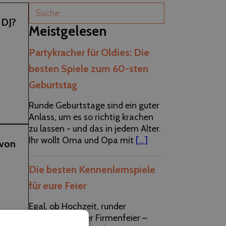
 DJ?
Meistgelesen
Partykracher für Oldies: Die
besten Spiele zum 60-sten
Geburtstag
 sich
ds
Runde Geburtstage sind ein guter
…
Anlass, um es so richtig krachen
zu lassen - und das in jedem Alter.
Ihr wollt Oma und Opa mit
[...]
 von
Die besten Kennenlernspiele
für eure Feier
Egal, ob Hochzeit, runder
cht
Geburtstag oder Firmenfeier –