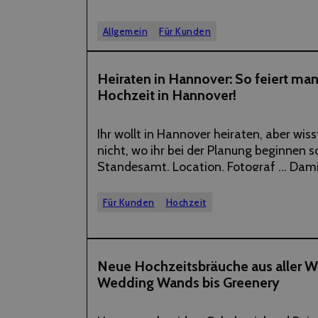
50er schleudert, wirkt das genauso mit
romantisch, wie wenn Gene Kelly das mi
Allgemein
Für Kunden
Hagen tut.…
10
Heiraten in Hannover: So feiert ma
Hochzeit in Hannover!
JUNI
2019
Ihr wollt in Hannover heiraten, aber wiss
nicht, wo ihr bei der Planung beginnen so
Standesamt, Location, Fotograf … Dami
Planung eurer Hochzeit nicht in absolut
umschlägt, kommt hier der EVELY-Guide 
Für Kunden
Hochzeit
wichtigen Tipps rund ums…
01
Neue Hochzeitsbräuche aus aller W
Wedding Wands bis Greenery
MAI
2019