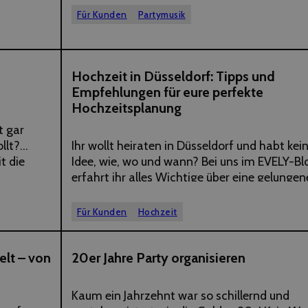
reißend
Music aus den 90ern bis zu Rap-Reggae-Go
Für Kunden
Partymusik
t Jean
Tracks mit elektronischen Elementen von he
Wie…
28
n
Hochzeit in Düsseldorf: Tipps und
Empfehlungen für eure perfekte
MAI
2019
Hochzeitsplanung
t gar
llt?
Ihr wollt heiraten in Düsseldorf und habt kei
t die
Idee, wie, wo und wann? Bei uns im EVELY-Bl
en Stress
erfahrt ihr alles Wichtige über eine gelungen
mit allen
Hochzeitsfeier in Düsseldorf inklusive besten
Locations, Fotografen und was man sonst 
Für Kunden
Hochzeit
so braucht, um einander…
23
elt – von
20er Jahre Party organisieren
APRIL
2019
Kaum ein Jahrzehnt war so schillernd und