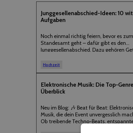
17
Junggesellenabschied-Ideen: 10 wit
Aufgaben
APRIL
2025
Noch einmal richtig feiern, bevor es zu
Standesamt geht – dafür gibt es den
Junggesellenabschied. Dazu gehören Ge
Musik und vor allem witzige Aufgaben, vi
auch in einem witzigen Kostüm, die der
Hochzeit
Junggeselle an diesem Tag bewältigen m
haben…
29
Elektronische Musik: Die Top-Genr
Überblick
DEZEMBER
2024
Neu im Blog: 🎶 Beat für Beat: Elektroni
Musik, die dein Event unvergesslich mach
Ob treibende Techno-Beats, entspannt
oder energiegeladener EDM – elektronis