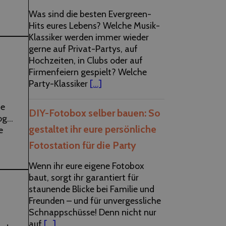
spel-
Was sind die besten Evergreen-
ute.
Hits eures Lebens? Welche Musik-
Klassiker werden immer wieder
gerne auf Privat-Partys, auf
Hochzeiten, in Clubs oder auf
Firmenfeiern gespielt? Welche
Party-Klassiker
[...]
ne
DIY-Fotobox selber bauen: So
og
gestaltet ihr eure persönliche
e
Fotostation für die Party
noch
Wenn ihr eure eigene Fotobox
baut, sorgt ihr garantiert für
staunende Blicke bei Familie und
Freunden – und für unvergessliche
Schnappschüsse! Denn nicht nur
auf
[...]