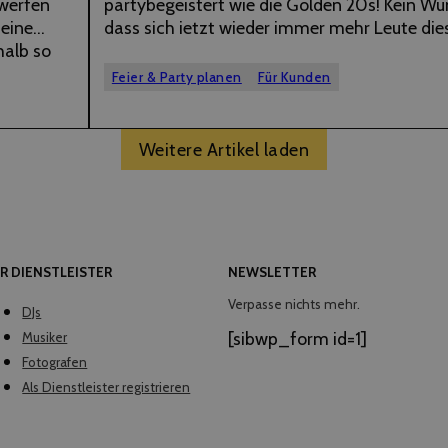
swerfen
partybegeistert wie die Golden 20s! Kein Wu
 eine
dass sich jetzt wieder immer mehr Leute die
halb so
glanzvolle Jahrzehnt in den eigenen Alltag h
etwas
wollen – mit einer 20er Jahre Mottoparty. Ihr
Feier & Party planen
Für Kunden
mer
selbst eine…
 in sind,
Weitere Artikel laden
R DIENSTLEISTER
NEWSLETTER
Verpasse nichts mehr.
DJs
[sibwp_form id=1]
Musiker
Fotografen
Als Dienstleister registrieren