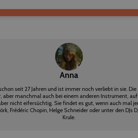
Anna
hon seit 27 Jahren und ist immer noch verliebt in sie. Die
r, aber manchmal auch bei einem anderen Instrument, auf
 aber nicht eifersüchtig. Sie findet es gut, wenn auch mal
jörk, Frédéric Chopin, Helge Schneider oder unter den DJs DJ
Krule.
Follow me on Facebook
Follow me on Twitter
Follow me on LinkedIn