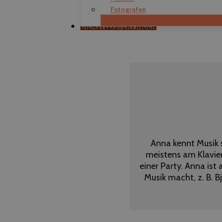
Fotografen
Als Dienstleister registrieren
DIENSTLEISTER FINDEN
Anna kennt Musik sc
meistens am Klavie
einer Party. Anna ist
Musik macht, z. B. B