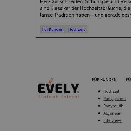
Herz ausschneiden, Schuhspiel und Rei
sind Klassiker der Hochzeitsbräuche, die
lange Tradition haben – und gerade des
wunderbar sind. Aber auch Bräuche der 
anderen Art werden auf Hochzeiten im
Für Kunden
Hochzeit
beliebter. Welche Hochzeitstrends gerade
zeigen wir…
FÜR KUNDEN
FÜ
Hochzeit
Party planen
Partymusik
Allgemein
Interviews