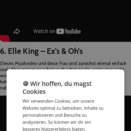
6. Elle King – Ex’s & Oh’s
Dieses Musikvideo und diese Frau sind zunächst einmal einfach
cool. Aber man muss schon auch schmunzeln, wenn man sieht,
wie die bezaubernd selbstbewusste Elle King sich von ihren
halbnackten Ex-Freunden in der Wüste anhimmeln lässt –
🍪 Wir hoffen, du magst
nebenbei auch gute Musik!
Cookies
Wir verwenden Cookies, um unsere
Website optimal zu betreiben, Inhalte zu
personalisieren und Besuche zu
analysieren. So können wir dir ein
besseres Nutzererlebnis bieten.