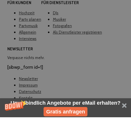
FÜR KUNDEN
FÜR DIENSTLEISTER
Hochzeit
DJs
Party planen
Musiker
Partymusik
Fotografen
Allgemein
Als Dienstleister registrieren
Interviews
NEWSLETTER
Verpasse nichts mehr.
[sibwp_form id=1]
Newsletter
Impressum
Datenschutz
Kontakt
Unverbindlich Angebote per eMail erhalten?
© EVELY 2026
Gratis anfragen