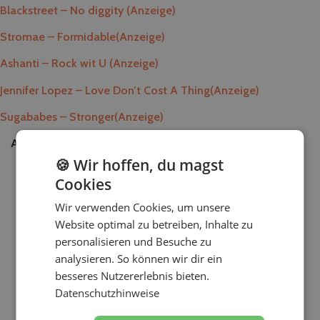
Blackstreet – No diggity
(Anzeige)
Stromae – Formidable
(Anzeige)
Ashanti – Rock wit U
(Anzeige)
Jennifer Lopez – Love Don’t Cost A Thing
(Anzeige)
Sugababes – Stronger
(Anzeige)
Anzeige
🍪 Wir hoffen, du magst
Cookies
Wir verwenden Cookies, um unsere
Website optimal zu betreiben, Inhalte zu
personalisieren und Besuche zu
analysieren. So können wir dir ein
besseres Nutzererlebnis bieten.
Datenschutzhinweise