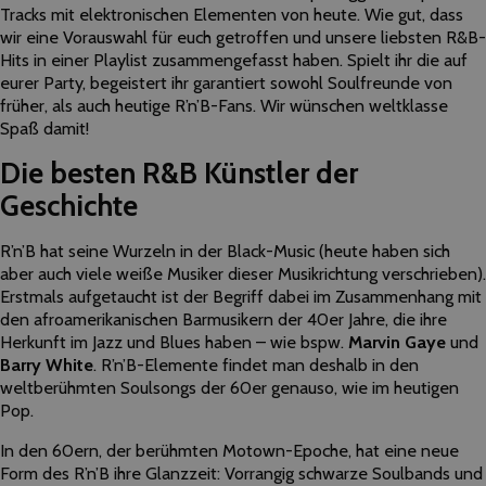
Tracks mit elektronischen Elementen von heute. Wie gut, dass
wir eine Vorauswahl für euch getroffen und unsere liebsten R&B-
Hits in einer Playlist zusammengefasst haben. Spielt ihr die auf
eurer Party, begeistert ihr garantiert sowohl Soulfreunde von
früher, als auch heutige R’n’B-Fans. Wir wünschen weltklasse
Spaß damit!
Die besten R&B Künstler der
Geschichte
R’n’B hat seine Wurzeln in der Black-Music (heute haben sich
aber auch viele weiße Musiker dieser Musikrichtung verschrieben).
Erstmals aufgetaucht ist der Begriff dabei im Zusammenhang mit
den afroamerikanischen Barmusikern der 40er Jahre, die ihre
Herkunft im Jazz und Blues haben – wie bspw.
Marvin Gaye
und
Barry White
. R’n’B-Elemente findet man deshalb in den
weltberühmten Soulsongs der 60er genauso, wie im heutigen
Pop.
In den 60ern, der berühmten Motown-Epoche, hat eine neue
Form des R’n’B ihre Glanzzeit: Vorrangig schwarze Soulbands und