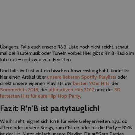
Übrigens: Falls euch unsere R&B-Liste noch nicht reicht, schaut
mal bei Rautemusik oder TuneIn vorbei: Hier gibt’s R’n’B-Radio im
Internet – und zwar vom Feinsten.
Und falls ihr Lust auf ein bisschen Abwechslung habt, findet ihr
hier einen Artikel über
unsere liebsten Spotify-Playlists
oder
direkt unsere eigenen Playlists der
besten 90er Hits
, der
Sommerhits 2018
, der
ultimativen Hits 2017
oder der
30
fettesten Hits für eure Hip-Hop-Party
.
Fazit: R’n’B ist partytauglich!
Wie ihr seht, eignet sich R’n’B für viele Gelegenheiten. Egal ob
ältere oder neuere Songs, zum Chillen oder für die Party – R’n’B
ist der Hit. Nutzt einfach unsere Playlist. Für größere Parties