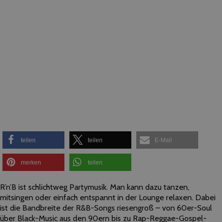
teilen
teilen
E-Mail
merken
teilen
R’n’B ist schlichtweg Partymusik. Man kann dazu tanzen,
mitsingen oder einfach entspannt in der Lounge relaxen. Dabei
ist die Bandbreite der R&B-Songs riesengroß – von 60er-Soul
über Black-Music aus den 90ern bis zu Rap-Reggae-Gospel-