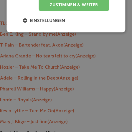
ZUSTIMMEN & WEITER
EINSTELLUNGEN
TLC – Waterfalls
(Anzeige)
Ben E. King – Stand by me
(Anzeige)
T-Pain – Bartender feat. Akon
(Anzeige)
Ariana Grande – No tears left to cry
(Anzeige)
Hozier – Take Me To Church
(Anzeige)
Adele – Rolling in the Deep
(Anzeige)
Pharrell Williams – Happy
(Anzeige)
Lorde – Royals
(Anzeige)
Kevin Lyttle – Turn Me On
(Anzeige)
Mary J. Blige – Just fine
(Anzeige)