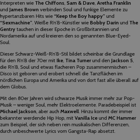
Interpreten wie
The Chiffons
,
Sam & Dave
,
Aretha Franklin
und
James Brown
verbinden Soul und funkige Elemente zu
hypertanzbaren Hits wie
“Keep the Boy happy”
und
“Sexmachine”
. Weiße R’n’B-Künstler wie
Bobby Darin
und
The
Gentry
tauchen in dieser Epoche in Großbritannien und
Nordamerika auf und kreieren den so genannten Blue-Eyed-
Soul.
Dieser Schwarz-Weiß-R’n’B-Stil bildet scheinbar die Grundlage
für den R’n’B der 70er mit
Ike
,
Tina Turner
und den
Jackson 5
,
die R’n’B, Soul und etwas flacheren Pop zusammenmischen –
Disco ist geboren und erobert schnell die Tanzflächen im
nördlichen Europa und Amerika und von dort fast alle überall auf
dem Globus.
Mit den 80er Jahren wird schwarze Musik immer mehr zur Pop-
Musik – weniger Soul, mehr Elektroelemente. Paradebeispiel ist
Michael Jackson
, aber auch
Maxwell
. Hinzu kommt der immer
bekannter werdende Hip Hop, mit
Vanilla Ice
und
MC Hammer
zum Beispiel, der sich neben rein musikalischen Differenzen,
durch unbeschwerte Lyrics vom Gangsta-Rap absetzt.