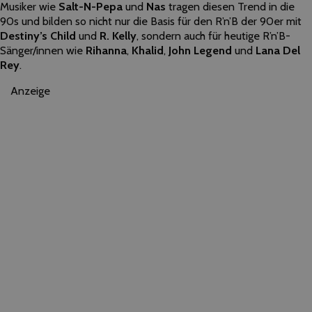
Musiker wie
Salt-N-Pepa
und
Nas
tragen diesen Trend in die
90s und bilden so nicht nur die Basis für den R’n’B der 90er mit
Destiny’s Child
und
R. Kelly
, sondern auch für heutige R’n’B-
Sänger/innen wie
Rihanna
,
Khalid
,
John Legend
und
Lana Del
Rey
.
Anzeige