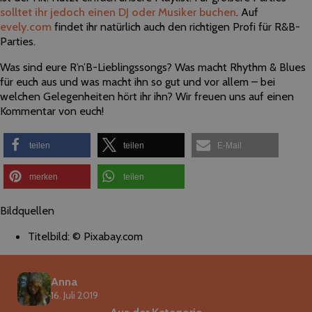
solltet ihr jedoch einen DJ oder Musiker buchen
. Auf
evely.com
findet ihr natürlich auch den richtigen Profi für R&B-
Parties.
Was sind eure R’n’B-Lieblingssongs? Was macht Rhythm & Blues
für euch aus und was macht ihn so gut und vor allem – bei
welchen Gelegenheiten hört ihr ihn? Wir freuen uns auf einen
Kommentar von euch!
teilen
teilen
E-Mail
merken
teilen
Bildquellen
Titelbild: © Pixabay.com
Anna
16. Juli 2019
Aus der Kategorie