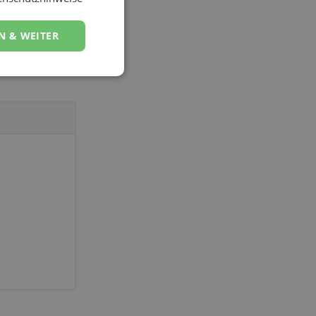
bzw. ergänzen
n durch und geben
N & WEITER