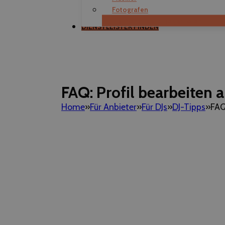
Fotografen
Als Dienstleister registrieren
DIENSTLEISTER FINDEN
FAQ: Profil bearbeiten 
Home
Für Anbieter
Für DJs
DJ-Tipps
FAQ