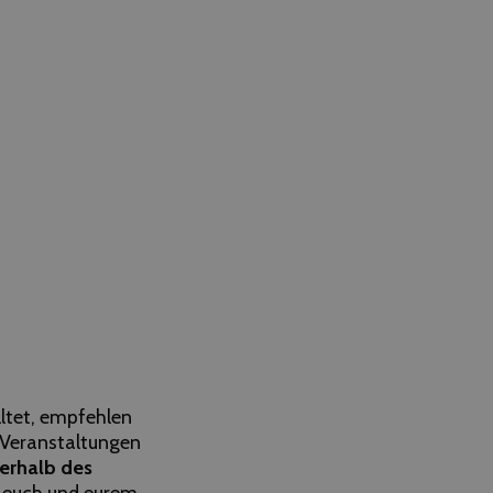
lltet, empfehlen
r Veranstaltungen
terhalb des
n euch und eurem