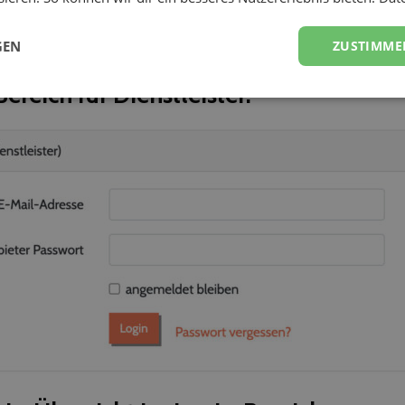
ihr wichtige Infos, die ihr in eurem Profil noch verbessern 
ten Schritt gehen wir die wichtigsten Profil-Einstellunge
GEN
ZUSTIMME
 wie ihr euer DJ-Profil optimal gestalten könnt.
ereich für Dienstleister: