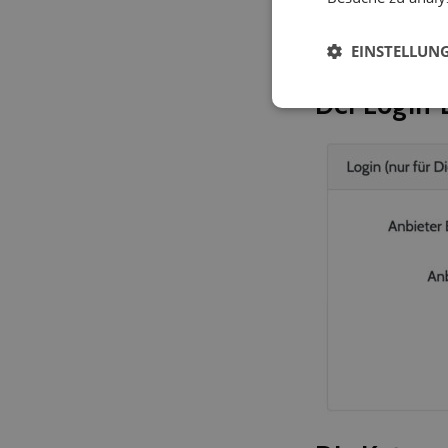
Dreick, erhaltet 
könntet. Im nächs
EINSTELLUN
euch gerne Tipps,
Der Login-B