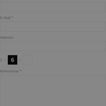
E-Mail *
Website
2
+
=
Kommentar
*