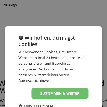
Anzeige
🍪 Wir hoffen, du magst
Cookies
Wir verwenden Cookies, um unsere
Website optimal zu betreiben, Inhalte zu
personalisieren und Besuche zu
analysieren. So können wir dir ein
besseres Nutzererlebnis bieten.
Datenschutzhinweise
Alternative zur Messe: Roadshows und
Workshops
ZUSTIMMEN & WEITER
Wenn ihr euch für bestimmte Produkte interessiert und diese live
sehen oder ausprobieren möchtet, bieten viele Hersteller auch
EINSTELLUNGEN