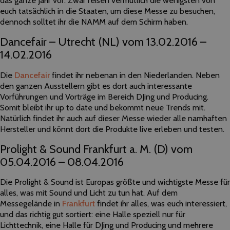
das ganze Jahr vor. Zwar reisen vermutlich die wenigsten von
euch tatsächlich in die Staaten, um diese Messe zu besuchen,
dennoch solltet ihr die NAMM auf dem Schirm haben.
Dancefair – Utrecht (NL) vom 13.02.2016 –
14.02.2016
Die
Dancefair
findet ihr nebenan in den Niederlanden. Neben
den ganzen Ausstellern gibt es dort auch interessante
Vorführungen und Vorträge im Bereich DJing und Producing.
Somit bleibt ihr up to date und bekommt neue Trends mit.
Natürlich findet ihr auch auf dieser Messe wieder alle namhaften
Hersteller und könnt dort die Produkte live erleben und testen.
Prolight & Sound Frankfurt a. M. (D) vom
05.04.2016 – 08.04.2016
Die Prolight & Sound ist Europas größte und wichtigste Messe für
alles, was mit Sound und Licht zu tun hat. Auf dem
Messegelände in
Frankfurt
findet ihr alles, was euch interessiert,
und das richtig gut sortiert: eine Halle speziell nur für
Lichttechnik, eine Halle für DJing und Producing und mehrere