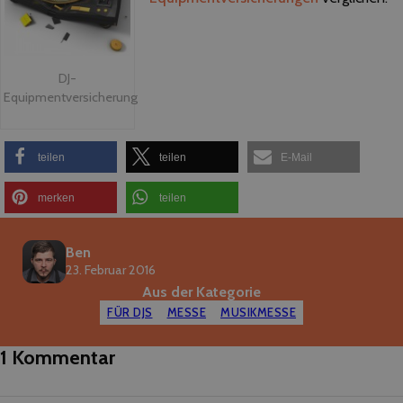
DJ-
Equipmentversicherung
teilen
teilen
E-Mail
merken
teilen
Ben
23. Februar 2016
Aus der Kategorie
FÜR DJS
MESSE
MUSIKMESSE
1 Kommentar