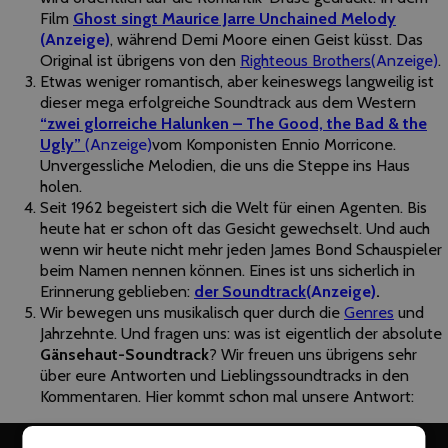
Film
Ghost singt Maurice Jarre Unchained Melody
(Anzeige)
, während Demi Moore einen Geist küsst. Das
Original ist übrigens von den
Righteous Brothers
(Anzeige)
.
Etwas weniger romantisch, aber keineswegs langweilig ist
dieser mega erfolgreiche Soundtrack aus dem Western
“zwei glorreiche Halunken – The Good, the Bad & the
Ugly”
(Anzeige)
vom Komponisten Ennio Morricone.
Unvergessliche Melodien, die uns die Steppe ins Haus
holen.
Seit 1962 begeistert sich die Welt für einen Agenten. Bis
heute hat er schon oft das Gesicht gewechselt. Und auch
wenn wir heute nicht mehr jeden James Bond Schauspieler
beim Namen nennen können. Eines ist uns sicherlich in
Erinnerung geblieben:
der Soundtrack
(Anzeige)
.
Wir bewegen uns musikalisch quer durch die
Genres
und
Jahrzehnte. Und fragen uns: was ist eigentlich der absolute
Gänsehaut-Soundtrack
? Wir freuen uns übrigens sehr
über eure Antworten und Lieblingssoundtracks in den
Kommentaren. Hier kommt schon mal unsere Antwort: