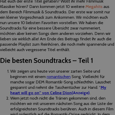
Hat euch der erste Titel gefallen? Wollt ihr mehr Filmmusik
Klassiker hören? Dann kommen jetzt 10 weitere
Megahits
aus
dem Bereich Filmmusik & Soundtracks. Der erste war somit nur
ein kleiner Vorgeschmack zum Ankommen. Wir möchten euch
nun unsere 10 liebsten Favoriten vorstellen. Wir haben die
Soundtracks für eine bessere Übersicht zwar nummeriert,
möchten aber keinen Songs dem anderen vorziehen. Denn wir
lieben sie wirklich alle! Am Ende des Beitrags findet ihr auch die
passende Playlist zum Reinhören, die noch mehr spannende und
vielleicht auch vergessene Titel enthält.
Die besten Soundtracks – Teil 1
Wir zeigen uns heute von unserer zarten Seite und
beginnen mit einem
romantischen
Song. Vielleicht für
manche sogar DEM Romantik-Song schlechthin. Lauschet
gespannt und nehmt die Taschentücher zur Hand. “
My
heart will go on” von Celine Dion
(Anzeige)
.
Wem jetzt noch nicht die Tränen gekommen sind, den
möchten wir mit unserem nächsten Song aus der Liste der
erfolgreichsten Soundtracks berühren. Auch in diesem Film
wird ordentlich auf die Romantik-Drüse gedrückt. In dem