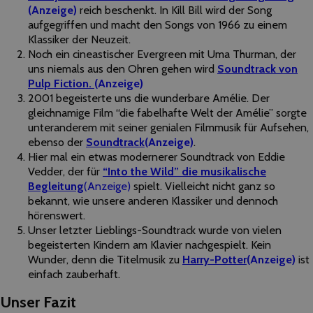
(Anzeige)
reich beschenkt. In Kill Bill wird der Song
aufgegriffen und macht den Songs von 1966 zu einem
Klassiker der Neuzeit.
Noch ein cineastischer Evergreen mit Uma Thurman, der
uns niemals aus den Ohren gehen wird
Soundtrack von
Pulp Fiction.
(Anzeige)
2001 begeisterte uns die wunderbare Amélie. Der
gleichnamige Film “die fabelhafte Welt der Amélie” sorgte
unteranderem mit seiner genialen Filmmusik für Aufsehen,
ebenso der
Soundtrack
(Anzeige)
.
Hier mal ein etwas modernerer Soundtrack von Eddie
Vedder, der für
“Into the Wild” die musikalische
Begleitung
(Anzeige)
spielt. Vielleicht nicht ganz so
bekannt, wie unsere anderen Klassiker und dennoch
hörenswert.
Unser letzter Lieblings-Soundtrack wurde von vielen
begeisterten Kindern am Klavier nachgespielt. Kein
Wunder, denn die Titelmusik zu
Harry-Potter
(Anzeige)
ist
einfach zauberhaft.
Unser Fazit