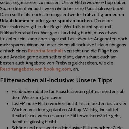
selbst organisieren zu müssen. Unser Flitterwochen-Tipp dabei:
Sparen könnt ihr auch, wenn ihr lieber eine Pauschalreise bucht.
Dann solltet ihr euch allerdings entweder
frühzeitig um euren
Urlaub kümmern
oder
ganz spontan buchen.
Denn bei
Pauschalreisen gilt in der Regel: Wer früh bucht spart mit
Frühbucherrabatten. Wer ganz kurzfristig bucht, muss etwas
flexibler sein, kann aber sogar mit Last-Minute-Angeboten noch
mehr sparen. Wenn ihr unter einem all-inclusive Urlaub übrigens
einfach einen
Resortaufenthalt
versteht und die Flüge bzw.
eure Anreise gerne auch selber plant, dann schaut euch am
besten auch Angebote von Preisvergleichsseiten, wie die
Resortangebote von booking.com
, an.
Flitterwochen all-inclusive: Unsere Tipps
Frühbucherrabatte für Pauschalreisen gibt es meistens ab
dem Winter im Jahr zuvor.
Last-Minute-Flitterwochen bucht ihr am besten bis zu vier
Wochen vor dem geplanten Abflug. Wichtig: Ihr solltet
flexibel sein, wenn es um die Flitterwochen-Ziele geht,
damit es günstig bleibt.
Schöne und preiswerte all-inclusive Flitterwochen-Ziele