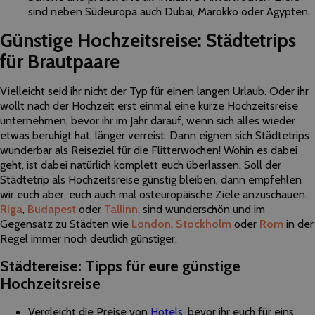
sind neben Südeuropa auch Dubai, Marokko oder Ägypten.
Günstige Hochzeitsreise: Städtetrips
für Brautpaare
Vielleicht seid ihr nicht der Typ für einen langen Urlaub. Oder ihr
wollt nach der Hochzeit erst einmal eine kurze Hochzeitsreise
unternehmen, bevor ihr im Jahr darauf, wenn sich alles wieder
etwas beruhigt hat, länger verreist. Dann eignen sich Städtetrips
wunderbar als Reiseziel für die Flitterwochen! Wohin es dabei
geht, ist dabei natürlich komplett euch überlassen. Soll der
Städtetrip als Hochzeitsreise günstig bleiben, dann empfehlen
wir euch aber, euch auch mal osteuropäische Ziele anzuschauen.
Riga
,
Budapest
oder
Tallinn
, sind wunderschön und im
Gegensatz zu Städten wie
London
,
Stockholm
oder
Rom
in der
Regel immer noch deutlich günstiger.
Städtereise: Tipps für eure günstige
Hochzeitsreise
Vergleicht die Preise von
Hotels
, bevor ihr euch für eins