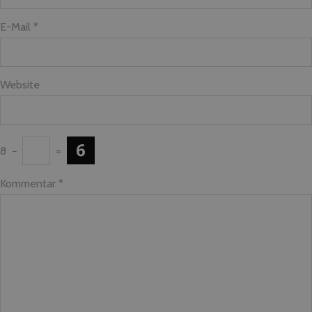
E-Mail *
Website
8
−
=
Kommentar
*