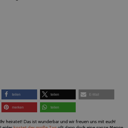
teilen
teilen
E-Mail
merken
teilen
Ihr heiratet! Das ist wunderbar und wir freuen uns mit euch!
Leider
kostet der große Tag
oft dann doch eine ganze Menge