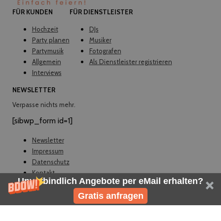
FÜR KUNDEN
FÜR DIENSTLEISTER
Hochzeit
DJs
Party planen
Musiker
Partymusik
Fotografen
Allgemein
Als Dienstleister registrieren
Interviews
NEWSLETTER
Verpasse nichts mehr.
[sibwp_form id=1]
Newsletter
Impressum
Datenschutz
Kontakt
Unverbindlich Angebote per eMail erhalten?
© EVELY 2026
Gratis anfragen