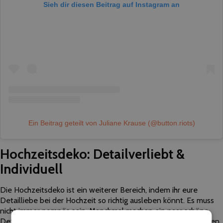
Sieh dir diesen Beitrag auf Instagram an
Ein Beitrag geteilt von Juliane Krause (@button.riots)
Hochzeitsdeko: Detailverliebt &
Individuell
Die Hochzeitsdeko ist ein weiterer Bereich, indem ihr eure
Detailliebe bei der Hochzeit so richtig ausleben könnt. Es muss
nicht immer pompös sein. Manchmal machen ein paar schöne
Details bei der Hochzeitsdeko schon viel aus. Besondere Kerzen,