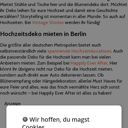
Mietet Stühle und Tische hier und die Blumendeko dort. Möchtet
ihr Deko leihen für eure Hochzeit und damit eine Geschichte
erzählen? Storytelling ist momentan in aller Munde. So auch auf
Hochzeiten. Bei
Vintage Stories
werden ihr fündig!
Hochzeitsdeko mieten in Berlin
Die größte aller deutschen Metropolen bietet euch
selbstverständlich viele
spannende Hochzeitslocations
. Auch
die passende Deko für die Hochzeit kann man bei vielen
Anbietern mieten. Zum Beispiel bei
Happily Ever After
. Hier
könnt ihr übrigens nicht nur Deko für die Hochzeit mieten,
sondern auch direkt euer Auto dekorieren lassen. Ob
Blütenempfang oder Hängedekoration, allerlei Must Haves für
eure Feier und alles, was das frisch vermählte Herz sich sonst
noch wünscht – bei Happily Ever After ist alles zu haben!
Anzeige
🍪 Wir hoffen, du magst
Cookies