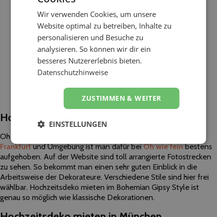
Wir verwenden Cookies, um unsere
Website optimal zu betreiben, Inhalte zu
personalisieren und Besuche zu
analysieren. So können wir dir ein
besseres Nutzererlebnis bieten.
Datenschutzhinweise
ZUSTIMMEN & WEITER
Hochzeitsdeko mieten in Frankfurt
EINSTELLUNGEN
Oh wie fein wäre es, sich tolle Hochzeitsdeko zu leihen! In
Frankfurt
und Umgebung ist man dafür bei
Oh wie fein
bestens
aufgehoben. Auf der Website sind toll arrangierte Fotostrecken
zu sehen. So bekommt man einen sehr guten Einblick in die
Arbeitsweise der Dekorateure. Verschiedene Stile sind hier frei
wählbar. Hochzeitsdeko mieten im Bohemian Gipsy Style ist
genau so möglich wie klassische Dekorationen.
Hochzeitsdeko mieten in München