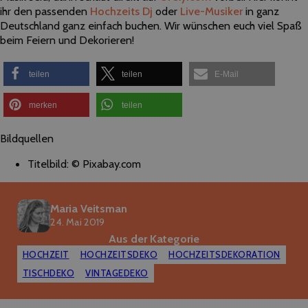
ihr den passenden
Hochzeits Dj
oder
Live-Musiker
in ganz
Deutschland ganz einfach buchen. Wir wünschen euch viel Spaß
beim Feiern und Dekorieren!
teilen
teilen
E-Mail
merken
teilen
Bildquellen
Titelbild: © Pixabay.com
Maria Veitsman
24. Mai 2019
Aus der Kategorie
HOCHZEIT
HOCHZEITSDEKO
HOCHZEITSDEKORATION
TISCHDEKO
VINTAGEDEKO