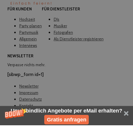
FÜR KUNDEN
FÜR DIENSTLEISTER
Hochzeit
DJs
Party planen
Musiker
Partymusik
Fotografen
Allgemein
Als Dienstleister registrieren
Interviews
NEWSLETTER
Verpasse nichts mehr.
[sibwp_form id=1]
Newsletter
Impressum
Datenschutz
Kontakt
Unverbindlich Angebote per eMail erhalten?
© EVELY 2026
Gratis anfragen