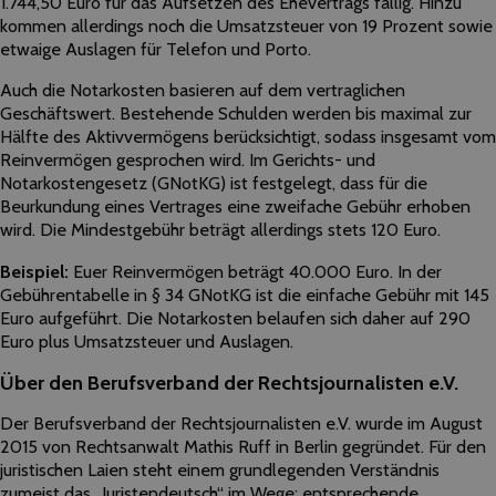
1.744,50 Euro für das Aufsetzen des Ehevertrags fällig. Hinzu
kommen allerdings noch die Umsatzsteuer von 19 Prozent sowie
etwaige Auslagen für Telefon und Porto.
Auch die Notarkosten basieren auf dem vertraglichen
Geschäftswert. Bestehende Schulden werden bis maximal zur
Hälfte des Aktivvermögens berücksichtigt, sodass insgesamt vom
Reinvermögen gesprochen wird. Im Gerichts- und
Notarkostengesetz (GNotKG) ist festgelegt, dass für die
Beurkundung eines Vertrages eine zweifache Gebühr erhoben
wird. Die Mindestgebühr beträgt allerdings stets 120 Euro.
Beispiel:
Euer Reinvermögen beträgt 40.000 Euro. In der
Gebührentabelle in § 34 GNotKG ist die einfache Gebühr mit 145
Euro aufgeführt. Die Notarkosten belaufen sich daher auf 290
Euro plus Umsatzsteuer und Auslagen.
Über den Berufsverband der Rechtsjournalisten e.V.
Der Berufsverband der Rechtsjournalisten e.V. wurde im August
2015 von Rechtsanwalt Mathis Ruff in Berlin gegründet. Für den
juristischen Laien steht einem grundlegenden Verständnis
zumeist das „Juristendeutsch“ im Wege; entsprechende