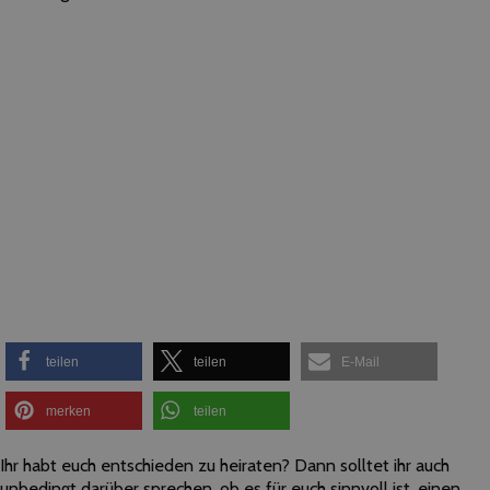
teilen
teilen
E-Mail
merken
teilen
Ihr habt euch entschieden zu heiraten? Dann solltet ihr auch
unbedingt darüber sprechen, ob es für euch sinnvoll ist, einen