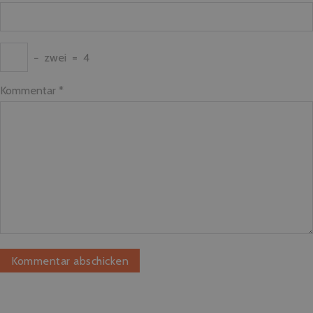
−
zwei
=
4
Kommentar
*