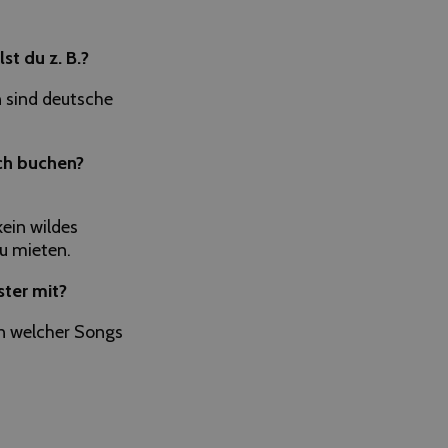
t du z. B.?
 sind deutsche
ch buchen?
ein wildes
u mieten.
ster mit?
nn welcher Songs