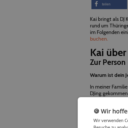
teilen
Kai bringt als DJ
rund um Thüringe
im Folgenden ein
buchen.
Kai über
Zur Person
Warum ist dein 
In meiner Famili
DJing gekommen
Welches Feedba
🍪 Wir hoff
“Super Leistung 
Wir verwenden Co
Besuche zu analys