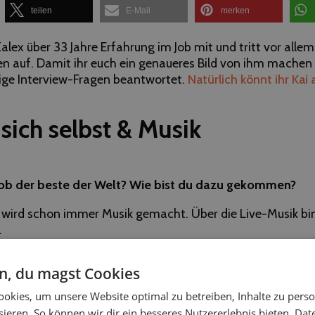
teilen
E-Mail
merken
 Kalex über 33 Jahre Erfahrung im Job mit und tritt vor allem
n auf. Damit ihr euch ein genaueres Bild von ihm machen 
ige Interview-Fragen beantwortet.
Natürlich könnt ihr Kai 
 sich selbst & Musik
Job der beste der Welt? Wie bist du dazu gekommen?
e wird schon immer Musik gemacht. Über die Live-Musik bi
.
ck hast du von deinem letzten Kunden bekommen?
en, du magst Cookies
– genau unsere Musik”
okies, um unsere Website optimal zu betreiben, Inhalte zu perso
ieren. So können wir dir ein besseres Nutzererlebnis bieten.
Dat