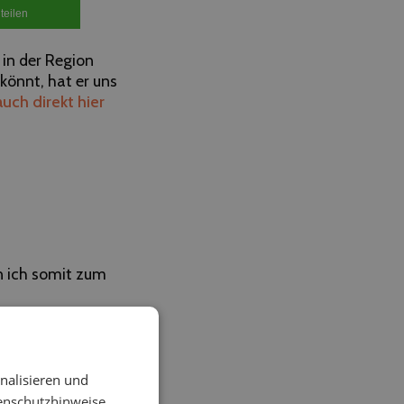
teilen
 in der Region
könnt, hat er uns
auch direkt hier
n ich somit zum
nalisieren und
enschutzhinweise