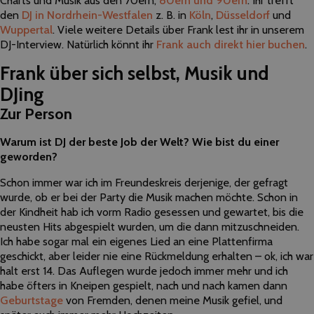
Charts und Musik aus den 70ern,
80ern und 90ern
. Ihr trefft
den
DJ in Nordrhein-Westfalen
z. B. in
Köln
,
Düsseldorf
und
Wuppertal
. Viele weitere Details über Frank lest ihr in unserem
DJ-Interview. Natürlich könnt ihr
Frank
auch direkt hier buchen
.
Frank über sich selbst, Musik und
DJing
Zur Person
Warum ist DJ der beste Job der Welt? Wie bist du einer
geworden?
Schon immer war ich im Freundeskreis derjenige, der gefragt
wurde, ob er bei der Party die Musik machen möchte. Schon in
der Kindheit hab ich vorm Radio gesessen und gewartet, bis die
neusten Hits abgespielt wurden, um die dann mitzuschneiden.
Ich habe sogar mal ein eigenes Lied an eine Plattenfirma
geschickt, aber leider nie eine Rückmeldung erhalten – ok, ich war
halt erst 14. Das Auflegen wurde jedoch immer mehr und ich
habe öfters in Kneipen gespielt, nach und nach kamen dann
Geburtstage
von Fremden, denen meine Musik gefiel, und