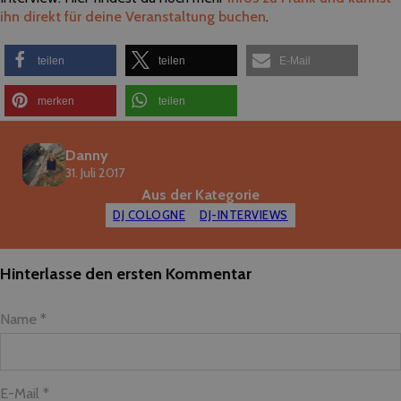
ihn direkt für deine Veranstaltung buchen
.
teilen
teilen
E-Mail
merken
teilen
Danny
31. Juli 2017
Aus der Kategorie
DJ COLOGNE
DJ-INTERVIEWS
Hinterlasse den ersten Kommentar
Name *
E-Mail *