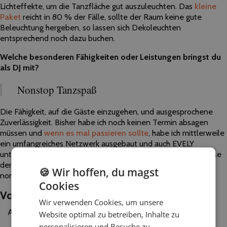
Lichteffekte, um die Tanzfläche gut auszuleuchten. Das
kleine
Paket
reicht in 80 % der Fälle, sollte der Raum keine gute
Beleuchtung hergeben, so lassen sich Dekoleuchten
entsprechend noch dazu buchen.
Welche besonderen Fähigkeiten oder Leistungen bringst du
als DJ mit?
Nonstop Tanzspaß
Die Fähigkeit, auf die Gäste einzugehen, und ausgesprochene
Zuverlässigkeit. Bisher habe ich noch keinen Termin absagen
müssen und
wenn es mal passieren sollte
, habe ich mittlerweile
ein umfangreiches Netzwerk ausgebaut und auch EVELY
unterstützt die DJs dann bestens! Wenn es auf die heiße Phase
der Party zugeht, habe ich immer tolle Versionen im PC, die
🍪 Wir hoffen, du magst
nonstop Tanzspaß garantieren.
Cookies
Vor der Veranstaltung
Wir verwenden Cookies, um unsere
Anzeige
Website optimal zu betreiben, Inhalte zu
personalisieren und Besuche zu