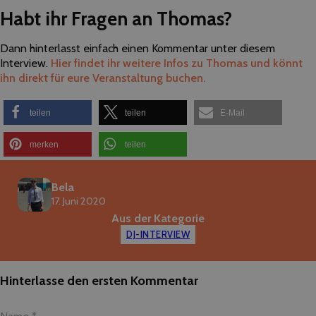
Habt ihr Fragen an Thomas?
Dann hinterlasst einfach einen Kommentar unter diesem
Interview.
Hier findet ihr weitere Infos zu Thomas und könnt
ihn direkt für eure Veranstaltung buchen.
teilen
teilen
E-Mail
merken
teilen
Bela
17. Juni 2020
Aus der Kategorie
DJ-INTERVIEW
Hinterlasse den ersten Kommentar
Name *