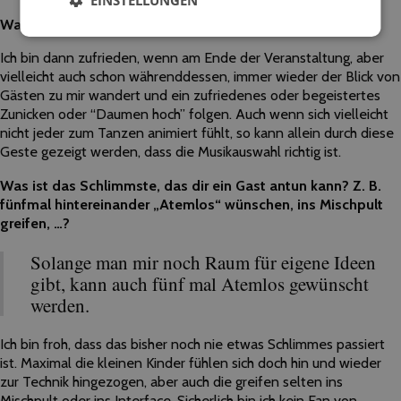
Was macht für dich eine gelungene Veranstaltung aus?
Ich bin dann zufrieden, wenn am Ende der Veranstaltung, aber
vielleicht auch schon währenddessen, immer wieder der Blick von
Gästen zu mir wandert und ein zufriedenes oder begeistertes
Zunicken oder “Daumen hoch” folgen. Auch wenn sich vielleicht
nicht jeder zum Tanzen animiert fühlt, so kann allein durch diese
Geste gezeigt werden, dass die Musikauswahl richtig ist.
Was ist das Schlimmste, das dir ein Gast antun kann? Z. B.
fünfmal hintereinander „Atemlos“ wünschen, ins Mischpult
greifen, …?
Solange man mir noch Raum für eigene Ideen
gibt, kann auch fünf mal Atemlos gewünscht
werden.
Ich bin froh, dass das bisher noch nie etwas Schlimmes passiert
ist. Maximal die kleinen Kinder fühlen sich doch hin und wieder
zur Technik hingezogen, aber auch die greifen selten ins
Mischpult oder ins Interface. Sicherlich bin ich kein Fan von