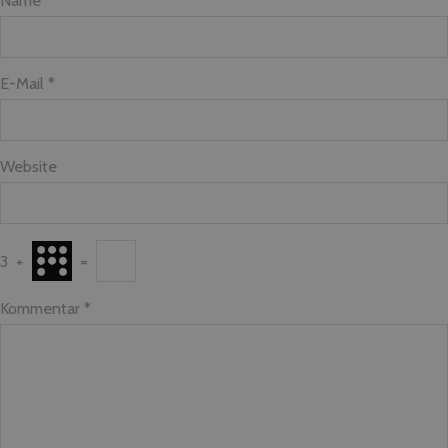
E-Mail *
Website
3
+
=
Kommentar
*