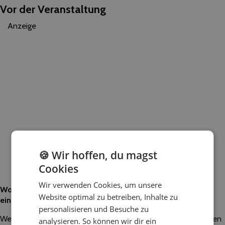
Vor der Veranstaltung
Anzeige
🍪 Wir hoffen, du magst
Cookies
Wir verwenden Cookies, um unsere
Worauf sollten Kunden besonders achten, wenn sie nach
Website optimal zu betreiben, Inhalte zu
einem DJ für ihre Veranstaltung suchen?
personalisieren und Besuche zu
Wenn Sie einen DJ buchen, nehmen Sie nicht sofort irgendeinen
analysieren. So können wir dir ein