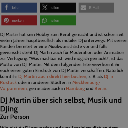
teilen
teilen
E-Mail
merken
teilen
DJ Martin hat sein Hobby zum Beruf gemacht und ist schon seit
vielen Jahren hauptberuflich als mobiler DJ unterwegs. Mit seinen
Kunden bereitet er eine Musikwunschliste vor und falls
gewünscht steht DJ Martin auch für Moderation oder Animation
zur Verfügung. “
Was machbar ist, wird möglich gemacht!”, ist das
Motto von DJ Martin.
Mit dem folgenden Interview könnt ihr
euch einen guten Eindruck von DJ Martin verschaffen.
Natürlich
könnt ihr
DJ Martin auch direkt hier buchen
, z. B. als
DJ in
Rostock
oder in anderen Städten in
Mecklenburg-
Vorpommern
, gerne aber auch in
Hamburg
und
Berlin
.
DJ Martin über sich selbst, Musik und
DJing
Zur Person
Wie bist du DJ geworden und was fasziniert dich an dem