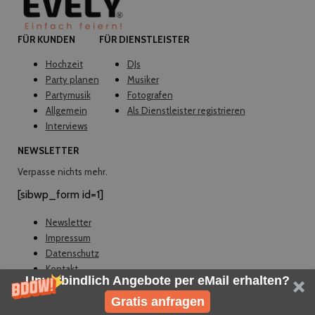
FÜR KUNDEN
FÜR DIENSTLEISTER
Hochzeit
DJs
Party planen
Musiker
Partymusik
Fotografen
Allgemein
Als Dienstleister registrieren
Interviews
NEWSLETTER
Verpasse nichts mehr.
[sibwp_form id=1]
Newsletter
Impressum
Datenschutz
Kontakt
Unverbindlich Angebote per eMail erhalten?
© EVELY 2026
Gratis anfragen