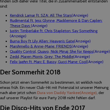
finden sich daher viele Titel, die in Zusammenarbeit entstanden
sind:
Kendrick Lamar ft. SZA: All The Stars
(Anzeige)
Rudimental ft. Jess Glynne, Macklemore & Dan Caplen:
These Days
(Anzeige)
Justin Timberlake ft. Chris Stapleton: Say Something
(Anzeige)
Burna Boy ft Lily Allen: Heaven’s Gate
(Anzeige)
Marshmello & Anne-Marie: FRIENDS
(Anzeige)
Quality Control, Quavo, Nicki Minaj: She for Keeps
(Anzeige)
Zedd, Maren Morris, Grey: The Middle
(Anzeige)
Felix Jaehn ft. Marc E. Bassy, Gucci Mane: Cool
(Anzeige)
Der Sommerhit 2018
Schon jetzt einen Sommerhit zu bestimmen, ist wirklich noch
etwas früh. Ein neuer Club-Hit mit Potenzial ist unserer Meinung
nach aber jetzt schon
Dura von Daddy Yankee
(Anzeige)
, der
auf unserer Playlist für eure Party 2018 nicht fehlen darf.
Die Disco-Hits von Ende 2017