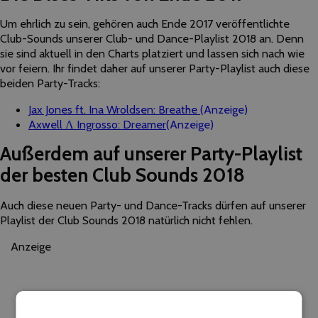
Um ehrlich zu sein, gehören auch Ende 2017 veröffentlichte
Club-Sounds unserer Club- und Dance-Playlist 2018 an. Denn
sie sind aktuell in den Charts platziert und lassen sich nach wie
vor feiern. Ihr findet daher auf unserer Party-Playlist auch diese
beiden Party-Tracks:
Jax Jones ft. Ina Wroldsen: Breathe
(Anzeige)
Axwell Λ Ingrosso: Dreamer
(Anzeige)
Außerdem auf unserer Party-Playlist
der besten Club Sounds 2018
Auch diese neuen Party- und Dance-Tracks dürfen auf unserer
Playlist der Club Sounds 2018 natürlich nicht fehlen.
Anzeige