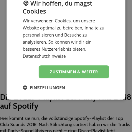
🍪 Wir hoffen, du magst
Cookies
Wir verwenden Cookies, um unsere
Website optimal zu betreiben, Inhalte zu
personalisieren und Besuche zu
analysieren. So können wir dir ein
besseres Nutzererlebnis bieten.
Datenschutzhinweise
Drake: God’s Plan
(Anzeige)
ZUSTIMMEN & WEITER
Kylie Minogue: Dancing
(Anzeige)
Black Eyed Peas: Street Livin’
(Anzeige)
The Chainsmokers – Sick Boy
(Anzeige)
EINSTELLUNGEN
Die EVELY-Playlist der Party Hits 2018
auf Spotify
Hier kommt sie nun, die vollständige Spotify-Playlist der Top
Club Sounds 2018. Nach Stilrichtung sortiert haben wir die Tracks
mit Party-Sound übrigens nicht – eine Disco-Playlist lebt