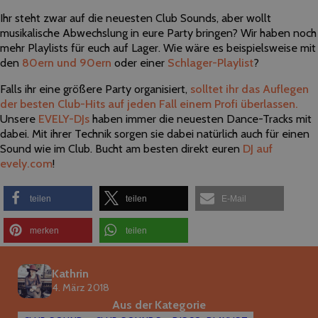
Ihr steht zwar auf die neuesten Club Sounds, aber wollt
musikalische Abwechslung in eure Party bringen? Wir haben noch
mehr Playlists für euch auf Lager. Wie wäre es beispielsweise mit
den
80ern und 90ern
oder einer
Schlager-Playlist
?
Falls ihr eine größere Party organisiert,
solltet ihr das Auflegen
der besten Club-Hits auf jeden Fall einem Profi überlassen.
Unsere
EVELY-DJs
haben immer die neuesten Dance-Tracks mit
dabei. Mit ihrer Technik sorgen sie dabei natürlich auch für einen
Sound wie im Club. Bucht am besten direkt euren
DJ auf
evely.com
!
teilen
teilen
E-Mail
merken
teilen
Kathrin
4. März 2018
Aus der Kategorie