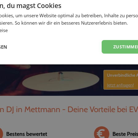
en, du magst Cookies
-
okies, um unsere Website optimal zu betreiben, Inhalte zu perso
ieren. So können wir dir ein besseres Nutzererlebnis bieten.
eise
GEN
ZUSTIMME
Unverbindliche
Jetzt anfragen!
n DJ in Mettmann - Deine Vorteile bei E
Bestens bewertet
Beste Prei