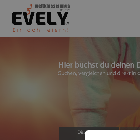
Hier buchst du deinen D
Suchen, vergleichen und direkt in
Discjockeys
L
Allein