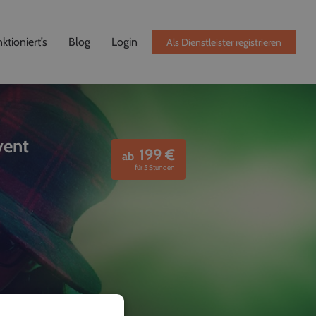
ktioniert’s
Blog
Login
Als Dienstleister registrieren
vent
199
€
ab
für 5 Stunden