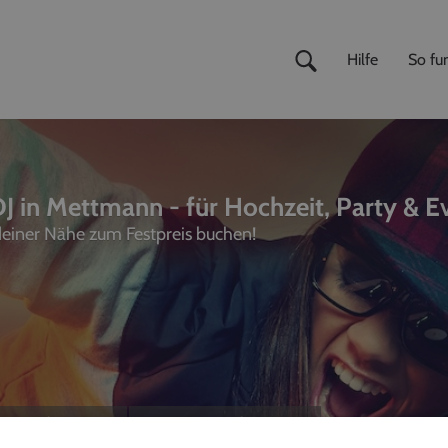
Hilfe
So fun
J in Mettmann - für Hochzeit, Party & E
 deiner Nähe zum Festpreis buchen!
ivemusiker
,
Fotografen
unterhalter, Sänger