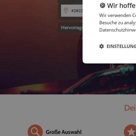
🍪 Wir hoff
Wir verwenden Co
Besuche zu analys
Hervorragend
4,8
von 5
Datenschutzhinw
EINSTELLUN
Dei
Große Auswahl