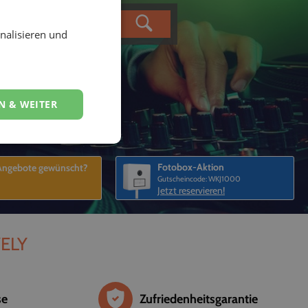
nalisieren und
N & WEITER
Fotobox-Aktion
 Angebote gewünscht?
Gutscheincode: WKJ1000
Jetzt reservieren!
VELY
se
Zufriedenheitsgarantie