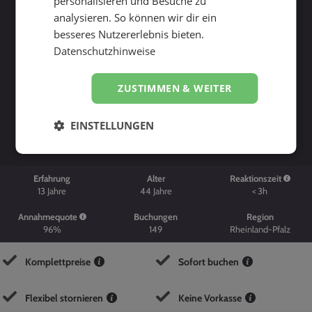
personalisieren und Besuche zu
analysieren. So können wir dir ein
besseres Nutzererlebnis bieten.
Datenschutzhinweise
ZUSTIMMEN & WEITER
Suche starten
EINSTELLUNGEN
Erfahrung
Alter
Reaktionszeit
13
Jahre
44
Jahre
< 3h
Annahmequote
Buchungen
Region
96%
149
Rheinland-Pfalz
Komplettpreise
Sofort buchen
Flexibel stornieren
Keine Vorkasse