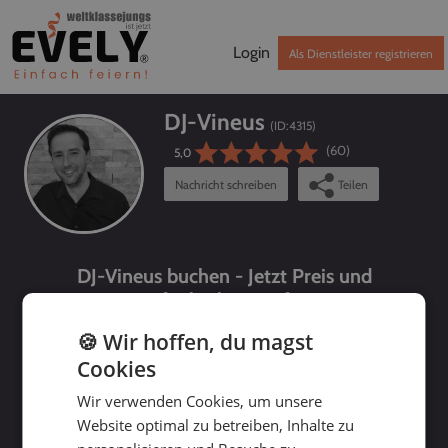
Login
Als Dienstleister registrieren
DJ-Vineus
(ID:
4315
)
(60)
5,0
Nachricht schreiben
Teilen
DJ-Vineus buchen - Jetzt Preis und
Verfügbarkeit prüfen!
🍪 Wir hoffen, du magst
Cookies
Wir verwenden Cookies, um unsere
Website optimal zu betreiben, Inhalte zu
bis